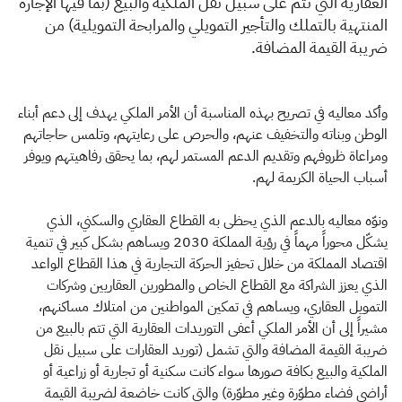
العقارية التي تتم على سبيل نقل الملكية والبيع (بما فيها الإجارة
المنتهية بالتملك والتأجير التمويلي والمرابحة التمويلية) من
ضريبة القيمة المضافة.
وأكد معاليه في تصريح بهذه المناسبة أن الأمر الملكي يهدف إلى دعم أبناء
الوطن وبناته والتخفيف عنهم، والحرص على رعايتهم، وتلمس حاجاتهم
ومراعاة ظروفهم وتقديم الدعم المستمر لهم، بما يحقق رفاهيتهم ويوفر
أسباب الحياة الكريمة لهم.
ونوّه معاليه بالدعم الذي يحظى به القطاع العقاري والسكني، الذي
يشكّل محوراً مهماً في رؤية المملكة 2030 ويساهم بشكل كبير في تنمية
اقتصاد المملكة من خلال تحفيز الحركة التجارية في هذا القطاع الواعد
الذي يعزز الشراكة مع القطاع الخاص والمطورين العقاريين وشركات
التمويل العقاري، ويساهم في تمكين المواطنين من امتلاك مساكنهم،
مشيراً إلى أن الأمر الملكي أعفى التوريدات العقارية التي تتم بالبيع من
ضريبة القيمة المضافة والتي تشمل (توريد العقارات على سبيل نقل
الملكية والبيع بكافة صورها سواء كانت سكنية أو تجارية أو زراعية أو
أراضي فضاء مطوّرة وغير مطوّرة) والتي كانت خاضعة لضريبة القيمة