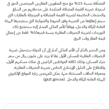
المضافة بنسبة 15% مع منح المطورين العقاريين المرخصين الحق في
استرداد ضريبة القيمة المضافة المتكبدة على مدخلاتهم من السلع
والخدمات الخاضعة لضريبة القيمة المضافة و المرتبطة بالعقارات التي
سيتم إعفاؤها من الضريبة وفق الشروط والضوابط التي ستصدرها الهيئة
العامة للزكاة والدخل، ووفقاً للأمر الملكي المشار إليه ستخضع تلك
التوريدات لضريبة التصرفات العقارية بنسبة قدرها5% فقط من إجمالي
قيمة العقار وقت البيع.
ومن الجدير بالذكر أن الأمر الملكي أشار إلى أن الدولة ستتحمل ضريبة
التصرفات العقارية للمسكن الأول عمّا لا يزيد على مليون ريال من سعر
شراء المسكن، وذلك لكافة المواطنين الراغبين في تملك مسكنهم الأول،
وللاطلاع على الدليل الإرشادي الخاص بضريبة التصرفات العقارية،
ومعرفة الحالات المستثناة منها، يمكن للمهتمين زيارة الموقع الإلكتروني
للهيئة العامة للزكاة والدخل (gazt.gov.sa)​