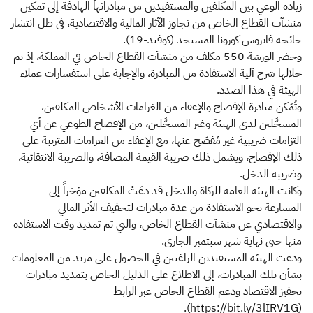
زيادة الوعي بين المكلفين والمستفيدين من مبادراتها الهادفة إلى تمكين
منشآت القطاع الخاص من تجاوز الآثار المالية والاقتصادية، في ظل انتشار
جائحة فايروس كورونا المستجد (كوفيد-19).
وحضر الورشة 550 مكلف من منشآت القطاع الخاص في المملكة، إذ تم
خلالها شرح آلية الاستفادة من المبادرة، والإجابة على استفسارات عملاء
الهيئة في هذا الصدد.
وتُمَكن مبادرة الإفصاح والإعفاء من الغرامات الأشخاص المكلفين،
المسجَّلين لدى الهيئة وغير المسجَّلين، من الإفصاح الطوعي عن أي
التزامات ضريبية غير مُفصَح عنها، مع الإعفاء من الغرامات المترتبة على
ذلك الإفصاح، ويشمل ذلك ضريبة القيمة المضافة، والضريبة الانتقائية،
وضريبة الدخل.
وكانت الهيئة العامة للزكاة والدخل قد دعَتْ المكلفين مؤخراً إلى
المسارعة نحو الاستفادة من عدة مبادرات لتخفيف الأثر المالي
والاقتصادي عن منشآت القطاع الخاص، والتي تم تمديد وقت الاستفادة
منها حتى نهاية شهر سبتمبر الجاري.
ودعت الهيئة المستفيدين الراغبين في الحصول على مزيد من المعلومات
بشأن تلك المبادرات، إلى الاطلاع على الدليل الخاص بتمديد مبادرات
تحفيز الاقتصاد ودعم القطاع الخاص عبر الرابط
(https://bit.ly/3lIRV1G).