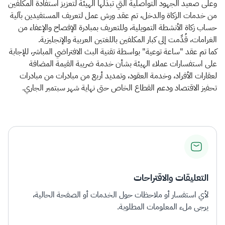
وعلى صعيد الجهود التواصلية التي تبذلها الهيئة لتعزيز استفادة المكلفين
من خدمات الزكاة والدخل، تم عقد ورش عمل لتعريف المستفيدين بآلية
حساب زكاة الأنشطة التمويلية، وللتعريف بمبادرة الإفصاح والإعفاء من
الغرامات، قُدِّمت إلى كبار المكلفين باللغتين العربية والإنجليزية.
كما تم عقد "ساعة توعية" بواسطة تقنية البث الافتراضي المباشر، للإجابة
على استفسارات عملاء الهيئة بشأن خدمة ضريبة القيمة المضافة
لعقارات الأفراد، وخدمة العقود، وتمديد أربع من مبادرات من مبادرات
تحفيز الاقتصاد ودعم القطاع الخاص حتى نهاية شهر سبتمبر الجاري.​
التعليقات والاقتراحات
لأي استفسار أو ملاحظات حول الخدمات أو الصفحة الحالية،
يرجى ملء المعلومات المطلوبة.