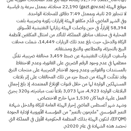
موقع الهيئة (gazt.gov.sa) 22,190 محادثة، بمعدل سرعة رد قياسية
لا تتجاوز 20 ثانية، وبمعدل 7:49 دقائق للمحادثة الواحدة.
وفي الشهر الماضي، قَدّم مكلفو الهيئة إقرارات زكوية وضريبية بلغت
58,394 إقراراً، في حين واصلت الهيئة زياراتها التفتيشية للأسواق
المحلية في مختلف مناطق المملكة، للتأكد من امتثال المكلفين لأنظمة
الزكاة والدخل، حيث بلغ عدد تلك الزيارات 14,449، شملت محلات
البيع بالتجزئة، والمطاعم، والتبغ ومشتقاته.
وأسفرت الزيارات التفتيشية عن ضبط 3,459 مخالفة ضريبية، تمَثّل
معظمها في عدم وجود الرقم الضريبي على الفاتورة، وعدم الاحتفاظ
بالمستندات والفواتير، وعدم وجود الاختام الضريبية على منتجات التبغ.
وقد تمَكّنت الهيئة من ضبط جزء من تلك المخالفات على إثر بلاغات
المستهلكين الواردة لها من خلال قنوات الإبلاغ المعتمدة، إذ بلغ إجمالي
البلاغات الواردة 4,923، منها 3,073 بلاغاً تمت مباشرته، و320 يجري
العمل عليها، فيما كان 1,530 منها خارج الاختصاص.
وشهد شهر أغسطس الماضي إحراز الهيئة العامة للزكاة والدخل شهادة
التميز المؤسسي "ملتزمون بالتميز" من المؤسسة الأوروبية لإدارة الجودة
(EFQM)، لتكون الهيئة بذلك المنظمة الحكومية الأولى في المملكة التي
تحصد هذه الشهادة في عام 2020م.