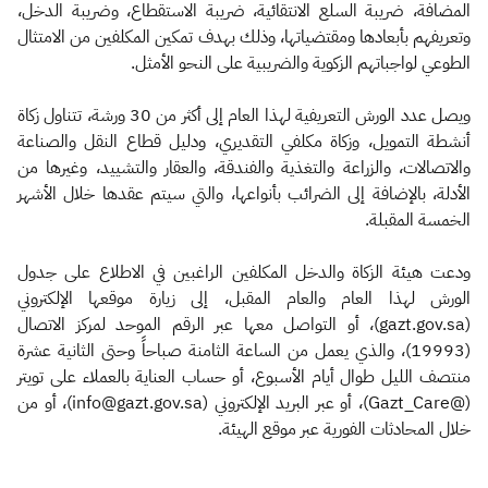
المضافة، ضريبة السلع الانتقائية، ضريبة الاستقطاع، وضريبة الدخل،
وتعريفهم بأبعادها ومقتضياتها، وذلك بهدف تمكين المكلفين من الامتثال
الطوعي لواجباتهم الزكوية والضريبية على النحو الأمثل.
ويصل عدد الورش التعريفية لهذا العام إلى أكثر من 30 ورشة، تتناول زكاة
أنشطة التمويل، وزكاة مكلفي التقديري، ودليل قطاع النقل والصناعة
والاتصالات، والزراعة والتغذية والفندقة، والعقار والتشييد، وغيرها من
الأدلة، بالإضافة إلى الضرائب بأنواعها، والتي سيتم عقدها خلال الأشهر
الخمسة المقبلة.
ودعت هيئة الزكاة والدخل المكلفين الراغبين في الاطلاع على جدول
الورش لهذا العام والعام المقبل، إلى زيارة موقعها الإلكتروني
(gazt.gov.sa)، أو التواصل معها عبر الرقم الموحد لمركز الاتصال
(19993)، والذي يعمل من الساعة الثامنة صباحاً وحتى الثانية عشرة
منتصف الليل طوال أيام الأسبوع، أو حساب العناية بالعملاء على تويتر
(@Gazt_Care)، أو عبر البريد الإلكتروني (info@gazt.gov.sa)، أو من
خلال المحادثات الفورية عبر موقع الهيئة.