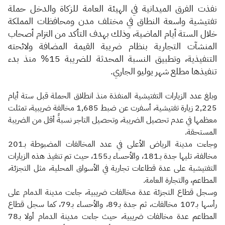
الزكاة
الجمارك
ضريبة القيمة المضافة
​نفذت الفرق الميدانية في الهيئة العامة للزكاة والدخل حملة
الإقرار الضريبي
التصرفات العقارية
تفتيشية واسعة النطاق في مختلف مدن ومحافظات المملكة
خلال الستة أيام الماضية، وذلك بهدف التأكد من التزام أصحاب
المنشآت التجارية بنظام ضريبة القيمة المضافة ولائحته
التنفيذية، وتطبيق النسبة المحدثة للضريبة 15% منذ بدء
تنفيذها مطلع شهر يوليو الجاري.
وبلغ عدد الزيارات التفتيشية المنفذة منذ انطلاق الحملة قبل ستة أيام
2,225 زيارة تفتيشية، أسفرت عن ضبط 1,685 مخالفة ضريبية، تمثلت
معظمها في عدم تحصيل الضريبة، وتحصيل التاجر نسبةً أقل من الضريبة
المستحقة.
وجاءت مدينة الرياض الأعلى في عدد المخالفات المضبوطة بـ201
مخالفة، تليها جدة بـ181، والأحساء بـ155، حيث تم تنفيذ هذه الزيارات
التفتيشية على عدة قطاعات تجارية في الأسواق المحلية، مثل التجزئة،
المطاعم، والتجارة العامة.
وسجل قطاع التجزئة عدة مخالفات ضريبية، جاءت مدينة الدمام على
رأسها بـ107 مخالفات، ثم جدة بـ89، والأحساء بـ79، كما سجل قطاع
المطاعم عدة مخالفات ضريبية، حيث جاءت مدينة الدمام أولا بـ78