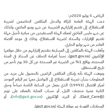
الزكاة
الجمارك
ضريبة القيمة المضافة
الإقرار الضريبي
التصرفات العقارية
الرياض، 5 يوليو 2020م:
دعت الهيئة العامة للزكاة والدخل المكلفين الخاضعين لضريبة
الاستقطاع، إلى تقديم إقراراتهم الضريبية عن شهر يونيو الماضي، وكذلك
عن شهر مارس الماضي لعملاء الهيئة المستفيدين من مبادرة تأجيل مهلة
تقديم الإقرارات والسداد لضريبة الاستقطاع، وذلك في موعد أقصاه
العاشر من شهر يوليو الجاري.
وأهابت الهيئة بالمكلفين إلى المسارعة بتقديم إقراراتهم من خلال موقعها
الإلكتروني (gazt.gov.sa)، تجنباً لغرامة التخلف عن السداد في المدة
المحددة، بواقع 1% من الضريبة غير المسددة عن كل 30 يوم تأخير من
تاريخ الاستحقاق.
ونوهت الهيئة بأنه بإمكان المكلفين الراغبين بالحصول على مزيد من
المعلومات بشأن ضريبة الاستقطاع، إلى التواصل معها عبر الرقم الموحد
لمركز الاتصال (19993) الذي يعمل من الساعة الثامنة صباحاً وحتى
الثانية عشرة منتصف الليل، أو حساب العناية بالعملاء على تويتر
(@Gazt_Care)، أو البريد الإلكتروني (
info@gazt.gov.sa​
)، أو
المحادثات الفورية عبر موقع الهيئة (gazt.gov.sa).