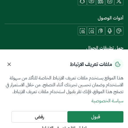
أدوات الوصول
حمل تطبيقات الجوال
ملفات تعريف الارتباط
هذا الموقع يستخدم ملفات تعريف الارتباط الخاصة للتأكد من سهولة
سياسة الخصوصية
شروط الاستخدام
خريطة الموقع
الاستخدام وضمان تحسين تجربتك أثناء التصفح. من خلال الاستمرار في
تصفح هذا الموقع، فإنك تقر بقبول استخدام ملفات تعريف الارتباط.
جميع الحقوق محفوظة 2026 © ZATCA.GOV.SA
سياسة الخصوصية
تم تطويره وصيانته بواسطة هيئة الزكاة والضريبة والجمارك
آخر تحديث للموقع في
08 أغسطس 2026 06:58 ص
قبول
رفض