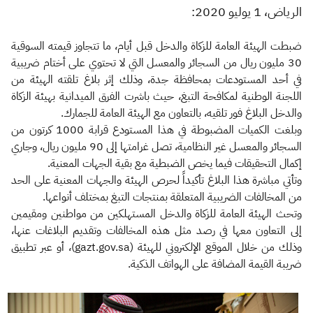
الزكاة
الجمارك
ضريبة القيمة المضافة
​الرياض، 1 يوليو 2020:
الإقرار الضريبي
التصرفات العقارية
ضبطت الهيئة العامة للزكاة والدخل قبل أيام، ما تتجاوز قيمته السوقية
30 مليون ريال من السجائر والمعسل التي لا تحتوي على أختام ضريبية
في أحد المستودعات بمحافظة جدة، وذلك إثر بلاغ تلقته الهيئة من
اللجنة الوطنية لمكافحة التبغ، حيث باشرت الفرق الميدانية بهيئة الزكاة
والدخل البلاغ فور تلقيه، بالتعاون مع الهيئة العامة للجمارك.
وبلغت الكميات المضبوطة في هذا المستودع قرابة 1000 كرتون من
السجائر والمعسل غير النظامية، تصل غرامتها إلى 90 مليون ريال، وجاري
إكمال التحقيقات فيما يخص الضبطية مع بقية الجهات المعنية.
وتأتي مباشرة هذا البلاغ تأكيداً لحرص الهيئة والجهات المعنية على الحد
من المخالفات الضريبية المتعلقة بمنتجات التبغ بمختلف أنواعها.
وتحث الهيئة العامة للزكاة والدخل المستهلكين من مواطنين ومقيمين
إلى التعاون معها في رصد مثل هذه المخالفات وتقديم البلاغات عنها،
وذلك من خلال الموقع الإلكتروني للهيئة (gazt.gov.sa)، أو عبر تطبيق
ضريبة القيمة المضافة على الهواتف الذكية.