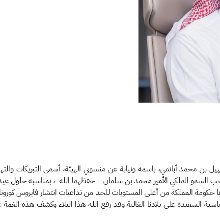
يل بن محمد أبانمي، باسمه ونيابة عن منسوبي الهيئة، أسمى التبريكات والته
احب السمو الملكي الأمير محمد بن سلمان – حفظهما الله–، بمناسبة حلول عيد ا
اسبة السعيدة على بلادنا الغالية وقد رفع الله هذا البلاء وكشف هذه الغمة عنه