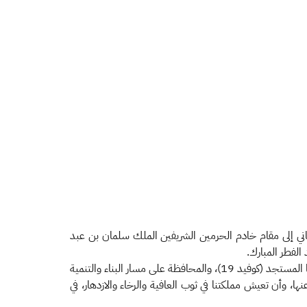
اني إلى مقام خادم الحرمين الشريفين الملك سلمان بن عبد
لفطر المبارك.
وأشاد معاليه بالجهود الشاملة والمبادرات الواسعة التي ترعاها حكومة المملكة من أعلى المستويات للحد من تداعيات انتشار فايروس كورونا المستجد (كوفيد 19)، والمحافظة على مسار البناء والتنمية
ا، وأن تعيش مملكتنا في ثوب العافية والرخاء والازدهار، في