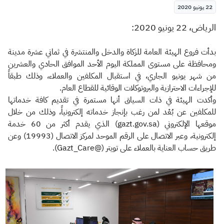
الزكاة
الجمارك
ضريبة القيمة المضافة
22 يونيو 2020
الإقرار الضريبي
التصرفات العقارية
الرياض، 22 يونيو 2020:
بدأت فروع الهيئة العامة للزكاة والدخل والمنتشرة في ثماني عشرة مدينة
ومحافظة على مستوى المملكة اليوم الأحد الموافق الحادي والعشرين
من شهر يونيو الجاري، في استقبال المكلفين والعملاء، وذلك طبقاً
للإجراءات الاحترازية والبروتوكلات الوقائية للقطاع العام.
وأكدت الهيئة في ذات السياق أنها مستمرة في تقديم كافة خدماتها
للمكلفين عن بُعْد لمن رغب بإنجاز خدماته إلكترونياً، وذلك من خلال
موقعها الإلكتروني (gazt.gov.sa) الذي يقدم أكثر من 60 خدمة
إلكترونية، وعبر الاتصال على الرقم الموحد لمركز الاتصال (19993) وعن
طريق حساب العناية بالعملاء على تويتر (@Gazt_Care).