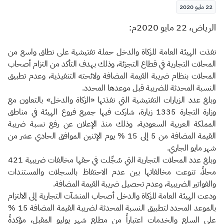
الزكاة
الجمارك
ضريبة القيمة المضافة
22 مايو 2020
الإقرار الضريبي
التصرفات العقارية
​الرياض، 22 مايو 2020م:
نفذت الهيئة العامة للزكاة والدخل حملة تفتيشية على نطاق واسع من
المحلات التجارية في قطاع التجزئة، وذلك بهدف التأكد من التزام أصحاب
المحلات بنظام ضريبة القيمة المضافة ولائحته التنفيذية، وعدم تطبيق
النسبة المحدثة للضريبة قبل موعدها المحدد.
وبلغ عدد الزيارات التفتيشية التي نفذتها «الزكاة والدخل» بالتعاون مع
وزارة التجارة 1335 زيارة، شاركت فيها جميع فروع الهيئة في مناطق
المملكة العربية السعودية، وذلك منذ الإعلان عن رفع نسبة ضريبة
القيمة المضافة من 5 إلى 15 % يوم الإثنين الموافق الحادي عشر من
شهر مايو الجاري.
وبلغ عدد المحلات التجارية التي سُجِّلت في حقها مخالفات ضريبية 421
محلاً، تنوعت مخالفاتها بين عدم الاحتفاظ بالسجلات والمستندات
والفواتير الضريبية، وعدم تحصيل ضريبة القيمة المضافة.
ودعت الهيئة العامة للزكاة والدخل أصحاب المنشآت التجارية إلى الالتزام
بالموعد المحدد لتطبيق النسبة المحدثة لضريبة القيمة المضافة 15 %
على السلع والخدمات اعتباراً من مطلع شهر يوليو المقبل، مؤكدةً