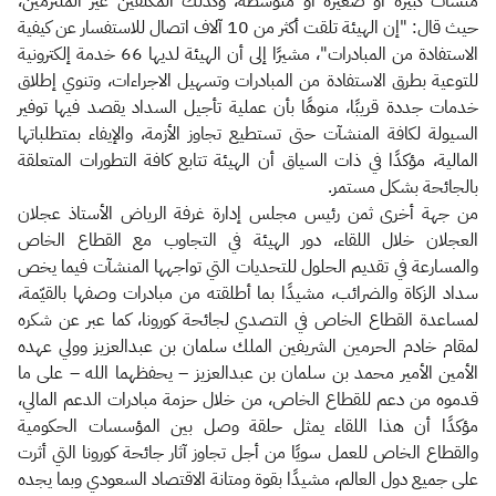
منشآت كبيرة أو صغيرة أو متوسطة، وكذلك المكلفين غير الملتزمين،
حيث قال: "إن الهيئة تلقت أكثر من 10 آلاف اتصال للاستفسار عن كيفية
الاستفادة من المبادرات"، مشيرًا إلى أن الهيئة لديها 66 خدمة إلكترونية
للتوعية بطرق الاستفادة من المبادرات وتسهيل الاجراءات، وتنوي إطلاق
خدمات جددة قريبًا، منوهًا بأن عملية تأجيل السداد يقصد فيها توفير
السيولة لكافة المنشآت حتى تستطيع تجاوز الأزمة، والإيفاء بمتطلباتها
المالية، مؤكدًا في ذات السياق أن الهيئة تتابع كافة التطورات المتعلقة
بالجائحة بشكل مستمر.
من جهة أخرى ثمن رئيس مجلس إدارة غرفة الرياض الأستاذ عجلان
العجلان خلال اللقاء، دور الهيئة في التجاوب مع القطاع الخاص
والمسارعة في تقديم الحلول للتحديات التي تواجهها المنشآت فيما يخص
سداد الزكاة والضرائب، مشيدًا بما أطلقته من مبادرات وصفها بالقيّمة،
لمساعدة القطاع الخاص في التصدي لجائحة كورونا، كما عبر عن شكره
لمقام خادم الحرمين الشريفين الملك سلمان بن عبدالعزيز وولي عهده
الأمين الأمير محمد بن سلمان بن عبدالعزيز – يحفظهما الله – على ما
قدموه من دعم للقطاع الخاص، من خلال حزمة مبادرات الدعم المالي،
مؤكدًا أن هذا اللقاء يمثل حلقة وصل بين المؤسسات الحكومية
والقطاع الخاص للعمل سويًا من أجل تجاوز آثار جائحة كورونا التي أثرت
على جميع دول العالم، مشيدًا بقوة ومتانة الاقتصاد السعودي وبما يجده