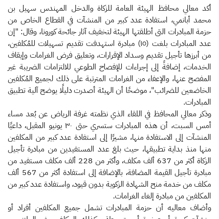
الزكاة
الجمارك
ضريبة القيمة المضافة
أكد معالي محافظ الهيئة العامة للزكاة والدخل المهندس سهيل بن
الإقرار الضريبي
التصرفات العقارية
محمد أبانمي، استفادة عدد كبير من المنشآت في القطاع الخاص من
حزمة المبادرات التى أطلقتها الهيئة لتخفيف آثار جائحة كورونا، وقال: "إن
عدد المبادرات بلغت (١٥) مبادرة استهدفت تقديم تسهيلات للمُكلفين،
من أبرزها تأجيل تقديم وسداد الإقرارات، وتعليق فرض الغرامات وإيقاف
الخدمات، إضافةً إلى إجراءات للإفصاح الطوعي للالتزامات الضريبة غير
المفصح عنها، والإعفاء من الغرامات المترتبة على ذلك لجميع المُكلفين
الخاضعين للضرائب"، موضحًا أن الهيئة أصدرت دليلًا يوضح آلية تطبيق
المبادرات.
وذكر معالي المحافظ في اللقاء الذي نظمته غرفة الرياض عن بُعد مساء
أمس السبت، أن هذه المبادرات ستسري حتى ٣٠ يونيو المقبل، داعيًا
المنشآت إلى الاستفادة منها، مشيرًا إلى استفادة عدد كبير من المكلفين
منها منذ بداية تطبيقها، حيث بلغ عدد المستفيدين من مبادرة تأجيل
الزكاة أكثر من 637 ألف مكلف، وأكثر من 228 ألف مكلف مستفيد من
مبادرة تأجيل القيمة المضافة، بالإضافة إلى استفادة أكثر من 567 ألف
مكلف من خدمة منح الشهادة الزكوية بدون قيود، واستفادة عدد كبير من
المكلفين من مبادرة إلغاء الغرامات.
وأضاف معاليه أن حزمة المبادرات تشمل جميع المكلفين أفراد أو