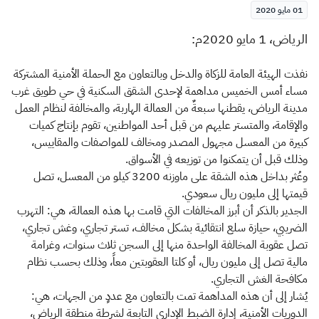
الزكاة
الجمارك
ضريبة القيمة المضافة
01 مايو 2020
الإقرار الضريبي
التصرفات العقارية
الرياض، 1 مايو 2020م:
نفذت الهيئة العامة للزكاة والدخل وبالتعاون مع الحملة الأمنية المشتركة
مساء أمس الخميس مداهمة لإحدى الشقق السكنية في حي طويق غرب
مدينة الرياض، يقطنها سبعةٌ من العمالة الهاربة، والمخالفة لنظام العمل
والإقامة، والمتستر عليهم من قبل أحد المواطنين، تقوم بإنتاج كميات
كبيرة من المعسل مجهول المصدر ومخالف للمواصفات والمقاييس،
وذلك قبل أن يتمكنوا من توزيعه في الأسواق.
وعُثر بداخل هذه الشقة على ماوزنه 3200 كيلو من المعسل، تصل
قيمتها إلى مليون ريال سعودي.
الجدير بالذكر أن أبرز المخالفات التي قامت بها هذه العمالة، هي: التهرب
الضريبي، حيازة سلع انتقائية بشكل مخالف، تستر تجاري، وغش تجاري،
تصل عقوبة المخالفة الواحدة منها إلى السجن ثلاث سنوات، وغرامة
مالية تصل إلى مليون ريال، أو كلتا العقوبتين معاً، وذلك بحسب نظام
مكافحة الغش التجاري.
يُشار إلى أن هذه المداهمة تمت بالتعاون مع عددٍ من الجهات، هي:
الدوريات الأمنية، إدارة الضبط الإداري التابعة لشرطة منطقة الرياض،