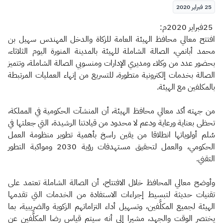
الزكاة
الجمارك
ضريبة القيمة المضافة
25 فبراير 2020
الإقرار الضريبي
التصرفات العقارية
25فبراير 2020م:
افتتح معالي محافظ الهيئة العامة للزكاة والدخل المهندس سهيل بن
محمد أبانمي، الصالة الشاملة للهيئة بالمدينة المنورة اليوم الثلاثاء،
بحضور عدد من وكلاء ومديري الإدارات ومنسوبي الصالة الشاملة، وتتميز
الصالة بخدمات إلكترونية متطورة، للتسريع من إنهاء العمليات المرتبطة
بالمكلفين مع الهيئة.
من جهته أكد معالي محافظ الهيئة، أن المنشآت الحكومية في المملكة،
تحظى بعناية ورعاية ودعم لا محدود من قيادتنا الرشيدة، التي جعلتها في
سُلم أولوياتها انطلاقا من يقين راسخ بأهمية تطوير منظومة العمل
الحكومي، والعمل لتحقيق مستهدفات رؤية 2030 ومواكبة التطور
التقني.
وأوضح معالي المحافظ خلال الافتتاح، أن الصالة الشاملة تعتمد على
تقنيات حديثة لتبسيط إجراءات الاستفادة من الخدمات التي تقدمها
الهيئة لجميع المكلَّفين، وتسهيل أداء التزاماتهم الزكوية والضريبية، بما
يختصر الوقت والجهد، مشيرا إلى أنه سيتم قياس رضا المكلَّفين عن