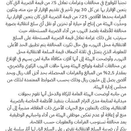
تجنباً للوقوع في مخالفات وغرامات تعادل 5٪ من قيمة الضريبة التي كان
يتعين الإقرار بها عن كل 30 يوم تأخير في تقديم الإقرار أو جزء منه، وتكون
الغرامة بحدها الأقصى 25٪ من قيمة الضريبة التي كان يتعين الإقرار بها.
وحذّرت الهيئة من إنتاج أو حيازة أو تخزين أو نقل أي سلع انتقائية بصورة
مخالفة للأنظمة بقصد التهرب من أداء الضريبة المستحقة، حيث
سيترتب على ذلك غرامة تعادل قيمة الضريبة المستحقة على السلع
الانتقائية محل التهرب، وفي حال تكررت المخالفة يتم تطبيق الحد الأعلى
للعقوبة، الذي يتمثل في ثلاثة أضعاف قيمة السلعة الانتقائية محل
التهرب, وأوضحت الهيئة إلى أنها أقرّت مكافأة مالية لمن يسهم في الإبلاغ
عن مخالفات أنظمة ولوائح الهيئة ومنها حالات التهرب الزكوي والضريبي،
بمقدار 2,5% من المبالغ والغرامات المحصلة، بحد أدنى ألف ريال وبحد
أقصى يصل إلى مليون ريال وذلك بحسب الضوابط المعتمدة لذلك من
مجلس إدارة الهيئة.
من جانبه أوضحت الهيئة العامة للزكاة والدخل أنها تقوم بجولات
ميدانية لمتابعة مدى التزام المنشآت بتنفيذ الأنظمة الخاصة بالضريبة
الانتقائية، وذلك بالتعاون مع الجهات الأخرى ذات العلاقة، مشيرةً إلى أن
منع أو إعاقة أو عدم تمكين موظفي الهيئة من أداء واجباتهم الوظيفية
يعد مخالفةً تستوجب الغرامات والعقوبات حسب اللائحة.
يذكر أن ضريبة السلع الانتقائية تفرض على السلع التي لها آثار سلبية على