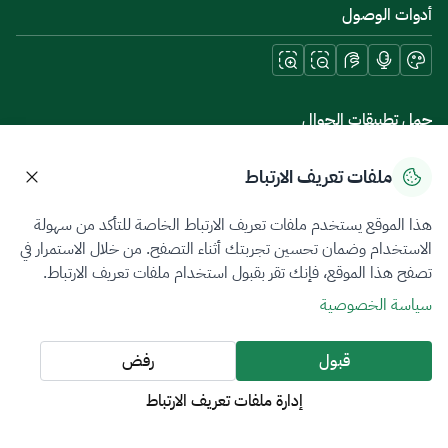
أدوات الوصول
حمل تطبيقات الجوال
ملفات تعريف الارتباط
هذا الموقع يستخدم ملفات تعريف الارتباط الخاصة للتأكد من سهولة
سياسة الخصوصية
شروط الاستخدام
خريطة الموقع
الاستخدام وضمان تحسين تجربتك أثناء التصفح. من خلال الاستمرار في
تصفح هذا الموقع، فإنك تقر بقبول استخدام ملفات تعريف الارتباط.
جميع الحقوق محفوظة 2026 © ZATCA.GOV.SA
سياسة الخصوصية
تم تطويره وصيانته بواسطة هيئة الزكاة والضريبة والجمارك
آخر تحديث للموقع في
08 أغسطس 2026 10:42 م
قبول
رفض
إدارة ملفات تعريف الارتباط