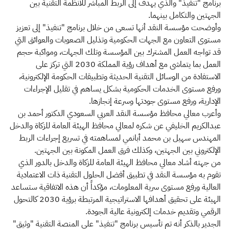
برنامج "تنفيذ" والذي يهدف إلى الربط المباشر للأنظمة التقنية بين
الجهتين والتكامل بينهما.
وأوضحت مؤسسة النقد أنها تسعى من خلال برنامج "تنفيذ" إلى تعزيز
مستوى التعاون مع الجهات الحكومية وتذليل الصعوبات والعوائق التي
قد تواجه العمل المشترك بين المؤسسة وتلك الجهات، ومواكبة حجم
العمل بما يتماشى مع أهداف رؤية المملكة 2030 التي تركز على
الاستفادة من الوسائل التقنية الحديثة وتطبيقات الحكومة الإلكترونية،
ورفع مستوى الخدمات الحكومية بشكل يساهم في تقليل الإجراءات
الإدارية، ورفع مستوى جودتها وسرعة إنجازها.
وأعرب معالي محافظ مؤسسة النقد العربي السعودي الدكتور أحمد بن
عبدالكريم الخليفي عن شكره لمعالي محافظ الهيئة العامة للزكاة والدخل
المهندس سهيل بن محمد أبانمي لمساهمته في تسريع إجراءات الربط
الإلكتروني بين الجهتين، وكذلك فرق العمل المكونة بين الجهتين.
من جهته أشاد معالي محافظ الهيئة العامة للزكاة والدخل بالدور الذي
تقوم به مؤسسة النقد في تطبيق أفضل الحلول التقنية ذات الاعتمادية
العالية ورفع مستوى سرية المعلومات، مؤكداً أن هذه الاتفاقية ستساعد
الهيئة على تحقيق أهدافها الاستراتيجية المرتبطة برؤية 2030 كالتحول
الرقمي وتقديم خدمات إلكترونية عالية الجودة.
الجدير بالذكر أنه تم تأسيس برنامج "تنفيذ" على المنصة التقنية "وثيق"