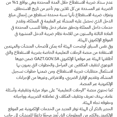
عدم سداد ضريبة الاستقطاع خلال المدة المحددة وهي بواقع 1% من
الضريبة غير المسددة عن كل ثلاثين يوم تأخير من تاريخ الاستحقاق.
وتعرّف ضريبة الاستقطاع بأنها نسبة محددة تستقطع من إجمالي مبلغ
الدخل الذي تحصل عليه المنشأة غير المقيمة في المملكة، وتقدم
خدمات داخل المملكة وتحقق مصادر دخل وفقاً للنسب المحددة في
المادة الثالثة والستون من للائحة نظام ضريبة الدخل المنشورة في
الموقع الإلكتروني للهيئة.
وفي نفس السياق أوضحت الهيئة أنه يمكن لأصحاب المنشآت والمهتمين
الاستفادة من منصة الرحلات التعليمية الخاصة بضريبة الاستقطاع والتي
أطلقتها الهيئة عبر موقعها الإلكتروني GAZT.GOV.SA ضمن دورها
التوعوي لتثقيف المكلفين عن المراحل والخطوات التي يمرون بها
لاستكمال متطلبات ضريبة الاستقطاع، ومن ضمنها خطوات تسجيل
المنشأة، وتقديم الإقرار الضريبي، والاعتراض وغيرها من الإجراءات
الإلكترونية عبر المنصة.
كما تحتوي منصة "الرحلات التعليمية" على مواد مرئية وتثقيفية، وأسئلة
عامة، بهدف تعريف وتثقيف المكلف في تعاملاته الضريبية، وواجباته
وحقوقه تجاه الهيئة.
الجدير بالذكر أن الهيئة توفر العديد من الخدمات الإلكترونية عبر الموقع
الإلكتروني والكثير من المعلومات التي تُعد مرجعًا داعمًا للمنشآت إلى جانب