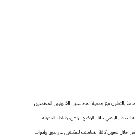
لعامة بالتعاون مع جمعية المحاسبين القانونيين المعتمدين
ه التحول الرقمي خلال الوضع الراهن، وتبادل المعرفة
عد الهيئة العامة للزكاة والدخل من أبرز الجهات الحكومية في تطبيق التحول الرقمي، سعياً منها لتحقيق أحد أهم مستهدفات رؤية 2030 من خلال تحويل كافة التعاملات للمكلفين عبر طرق وأدوات