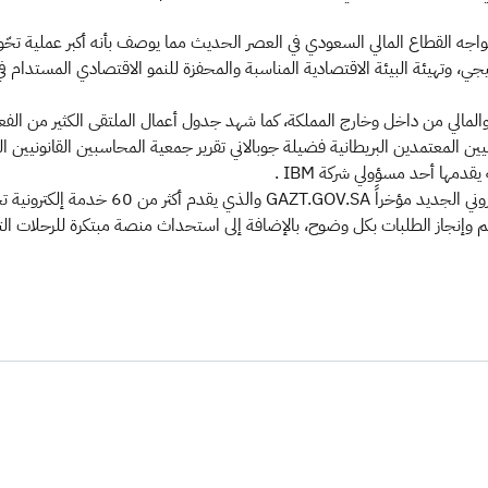
واجه القطاع المالي السعودي في العصر الحديث مما يوصف بأنه أكبر عملية تحّول
يجي، وتهيئة البيئة الاقتصادية المناسبة والمحفزة للنمو الاقتصادي المستدام ف
والمالي من داخل وخارج المملكة، كما شهد جدول أعمال الملتقى الكثير من الفعال
المعتمدين البريطانية فضيلة جوبالاني تقرير جمعية المحاسبين القانونيين ا
قدمها أحد مسؤولي شركة IBM .
يُذكر أن الهيئة العامة للزكاة والدخل كشفت عن
قديم وإنجاز الطلبات بكل وضوح، بالإضافة إلى استحداث منصة مبتكرة للرحلات ا