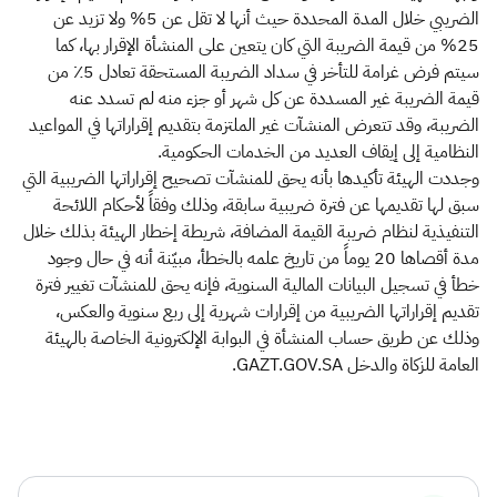
الضريبي خلال المدة المحددة حيث أنها لا تقل عن 5% ولا تزيد عن
25% من قيمة الضريبة التي كان يتعين على المنشأة الإقرار بها، كما
سيتم فرض غرامة للتأخر في سداد الضريبة المستحقة تعادل 5٪ من
قيمة الضريبة غير المسددة عن كل شهر أو جزء منه لم تسدد عنه
الضريبة، وقد تتعرض المنشآت غير الملتزمة بتقديم إقراراتها في المواعيد
النظامية إلى إيقاف العديد من الخدمات الحكومية.
وجددت الهيئة تأكيدها بأنه يحق للمنشآت تصحيح إقراراتها الضريبية التي
سبق لها تقديمها عن فترة ضريبية سابقة، وذلك وفقاً لأحكام اللائحة
التنفيذية لنظام ضريبة القيمة المضافة، شريطة إخطار الهيئة بذلك خلال
مدة أقصاها 20 يوماً من تاريخ علمه بالخطأ، مبيّنة أنه في حال وجود
خطأ في تسجيل البيانات المالية السنوية، فإنه يحق للمنشآت تغيير فترة
تقديم إقراراتها الضريبية من إقرارات شهرية إلى ربع سنوية والعكس،
وذلك عن طريق حساب المنشأة في البوابة الإلكترونية الخاصة بالهيئة
العامة للزكاة والدخل GAZT.GOV.SA.​