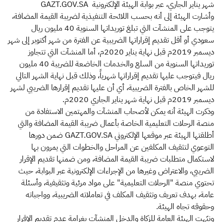
شهر يناير الجاري، عبر بوابة الهيئة الإلكترونية GAZT.GOV.SA
وأشارت الهيئة إلى أنه بحسب اللائحة التنفيذية لضريبة القيمة المضافة،
يتوجب على المنشآت التي تبلغ توريداتها السنوية 40 مليون ريال
سعودي أو أقل تقديم إقراراتها الضريبية عن الفترة من شهر أكتوبر إلى شهر
ديسمبر 2019م قبل نهاية يناير 2020م، أما المنشآت التي تتجاوز
توريداتها السنوية من السلع والخدمات الخاضعة للضريبة 40 مليون
ريال فيتوجب عليها تقديم إقراراتها شهرياً، وذلك قبل نهاية الشهر التالي
للشهر الخاص بالفترة الضريبية، أي أن عليها تقديم إقرارها الضريبي لشهر
ديسمبر 2019م قبل نهاية شهر يناير الجاري 2020م.
وذكرت الهيئة أنه يمكن لأصحاب المنشآت والمهتمين الاستفادة من
منصة الرحلات التعليمية الخاصة بأعمال ضريبة القيمة المضافة والتي
أطلقتها الهيئة عبر موقعها الإلكتروني GAZT.GOV.SA ضمن دورها
التوعوي لتثقيف المكلفين عن المراحل والخطوات التي يمرون بها
لاستكمال متطلبات ضريبة القيمة المضافة، ومن ضمنها تقديم الإقرار
الضريبي، والاعتراض وغيرها من الإجراءات الإلكترونية عبر البوابة، حيث
تحتوي منصة "الرحلات التعليمية" على مواد مرئية وتثقيفية، وأسئلة
عامة، بهدف تعريف وتثقيف المكلف في تعاملاته الضريبية، وواجباته
وحقوقه تجاه الهيئة.
ونبّهت الهيئة العامة للزكاة والدخل المنشآت بغرامة عدم تقديم الإقرار