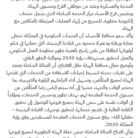
المدنية والعسكرية وعدد من موظفي الفرع ومنسوبي الهيئة.
ويتضمن فرع الأحساء مركز الخدمة الشاملة الذي يشمل خدمات
إلكترونية متطورة، للتسريع من إنهاء العمليات المرتبطة بالمكلفين مع
الهيئة.
وأكد سمو محافظ الأحساء، أن المنشآت الحكومية في المملكة، تحظى
بعناية ورعاية ودعم لا محدود من قيادتنا الرشيدة، التي جعلتها في سُلم
أولوياتها انطلاقا من يقين راسخ بأهمية تطوير منظومة العمل الحكومي،
والعمل لتحقيق مستهدفات رؤية 2030 ومواكبة التطور التقني.
وأوضح معالي محافظ الهيئة خلال الافتتاح، أن الصالة الشاملة تعتمد
على تقنيات حديثة لتبسيط إجراءات الاستفادة من الخدمات التي تقدمها
الهيئة لجميع المكلَّفين، وتسهيل أداء التزاماتهم الزكوية والضريبية، بما
يختصر الوقت والجهد، مشيرا إلى أنه سيتم قياس رضا المكلَّفين عن
مستوى الخدمة المقدمة لهم، بهدف تطوير وتحسين الخدمات، ومؤكداً
في الوقت نفسه على سعي الهيئة بجميع فروعها للوصول إلى تحقيق
الكفاءة العالية في تقديم خدماتها، لتحقيق توجيهات القيادة الرشيدة –
حفظها الله– برفع مستوى الخدمات المقدمة للمستفيدين وفق رؤية
المملكة 2030.
ويأتي افتتاح الصالة الشاملة ضمن خطة الهيئة التطويرية لجميع فروعها