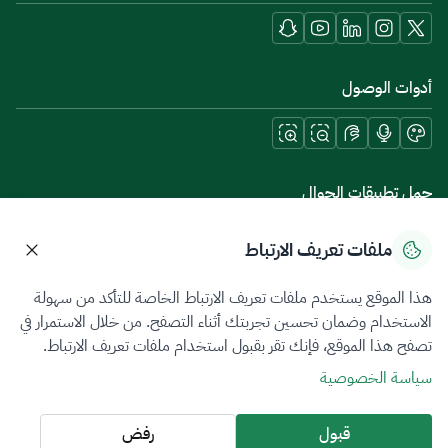
أدوات الوصول
حمل تطبيقات الجوال
ملفات تعريف الارتباط
هذا الموقع يستخدم ملفات تعريف الارتباط الخاصة للتأكد من سهولة
سياسة الخصوصية
شروط الاستخدام
خريطة الموقع
الاستخدام وضمان تحسين تجربتك أثناء التصفح. من خلال الاستمرار في
تصفح هذا الموقع، فإنك تقر بقبول استخدام ملفات تعريف الارتباط.
جميع الحقوق محفوظة 2026 © ZATCA.GOV.SA
سياسة الخصوصية
تم تطويره وصيانته بواسطة هيئة الزكاة والضريبة والجمارك
آخر تحديث للموقع في
07 أغسطس 2026 08:14 ص
قبول
رفض