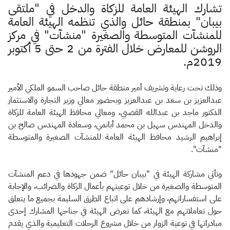
الزكاة
الجمارك
ضريبة القيمة المضافة
تشارك الهيئة العامة للزكاة والدخل في "ملتقى
الإقرار الضريبي
التصرفات العقارية
بيبان" بمنطقة حائل والذي تنظمه الهيئة العامة
للمنشآت المتوسطة والصغيرة "منشآت" في مركز
الروشن للمعارض خلال الفترة من 2 حتى 5 أكتوبر
2019م.
وذلك تحت رعاية وتشريف أمير منطقة حائل صاحب السمو الملكي الأمير
عبدالعزيز بن سعد بن عبدالعزيز وبحضور معالي وزير التجارة والاستثمار
الدكتور ماجد بن عبدالله القصبي، ومعالي محافظ الهيئة العامة للزكاة
والدخل المهندس سهيل بن محمد أبانمي، وسعادة المهندس صالح بن
إبراهيم الرشيد محافظ الهيئة العامة للمنشآت الصغيرة والمتوسطة
"منشآت".
وتأتي مشاركة الهيئة في "بيبان حائل" ضمن جهودها في دعم المنشآت
المتوسطة والصغيرة من خلال توعيتهم بأعمال الزكاة والضرائب، والإجابة
على استفساراتهم، وإرشادهم على اتباع الطرق السليمة بجميع ما يتعلق
حول تعاملاتهم مع الهيئة، كما تعرض الهيئة في جناحها المشارك إحدى
مبادراتها في توعية الزوار من خلال مشروع الرحلات التعليمية والذي يقدم