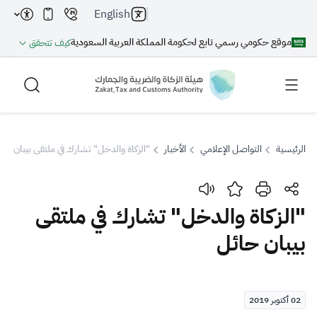
English
موقع حكومي رسمي تابع لحكومة المملكة العربية السعودية
كيف تتحقق
الرئيسية
التواصل الإعلامي
الأخبار
"الزكاة والدخل" تشارك في ملتقى بيبان حا
بحث
"الزكاة والدخل" تشارك في ملتقى
بيبان حائل
بحث AI
بحث
اقتراحات
02 أكتوبر 2019