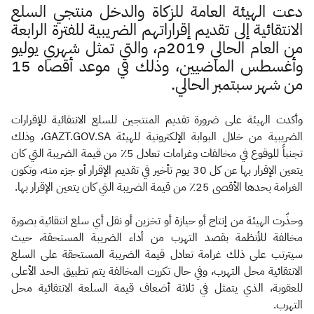
الزكاة
الجمارك
ضريبة القيمة المضافة
​دعت الهيئة العامة للزكاة والدخل منتجي السلع
الإقرار الضريبي
التصرفات العقارية
الانتقائية إلى تقديم إقراراتهم الضريبية للفترة الرابعة
من العام الحالي 2019م، والتي تمثل شهري يوليو
وأغسطس الماضيين، وذلك في موعد أقصاه 15
من شهر سبتمبر الحالي.​
وأكدت الهيئة على ضرورة تقديم المنتجين للسلع الانتقائية للإقرارات
الضريبية من خلال البوابة الإلكترونية للهيئة GAZT.GOV.SA، وذلك
تجنباً للوقوع في مخالفات وغرامات تعادل 5٪ من قيمة الضريبة التي كان
يتعين الإقرار بها عن كل 30 يوم تأخير في تقديم الإقرار أو جزء منه، وتكون
الغرامة بحدها الأقصى 25٪ من قيمة الضريبة التي كان يتعين الإقرار بها.
وحذّرت الهيئة من إنتاج أو حيازة أو تخزين أو نقل أي سلع انتقائية بصورة
مخالفة للأنظمة بقصد التهرب من أداء الضريبة المستحقة، حيث
سيترتب على ذلك غرامة تعادل قيمة الضريبة المستحقة على السلع
الانتقائية محل التهرب، وفي حال تكررت المخالفة يتم تطبيق الحد الأعلى
للعقوبة، الذي يتمثل في ثلاثة أضعاف قيمة السلعة الانتقائية محل
التهرب.