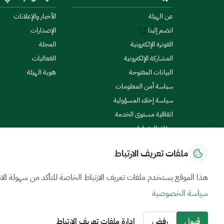
عن الهيئة
الأخبار والإعلانات
انضم إلينا
الإصدارات
الفوترة الإلكترونية
المجلة
المشاركة الإلكترونية
الفعاليات
البيانات المفتوحة
هوية الهيئة
سياسة أمن المعلومات
سياسة إخلاء المسؤولية
اتفاقية مستوى الخدمة
ميثاق المتعاملين
ملفات تعريف الارتباط
سياسة الخصوصية
شروط الاستخدام
خريطة الموقع
هذا الموقع يستخدم ملفات تعريف الارتباط الخاصة للتأكد من سهولة الا
سياسة الخصوصية
جميع الحقوق محفوظة 2026 © ZATCA.GOV.SA
تم تطويره وصيانته بواسطة هيئة الزكاة والضريبة والجمارك
قبول
رفض
إدارة ملفات تعريف الارتباط
آخر تحديث للموقع في
07 أغسطس 2026 08:14 ص