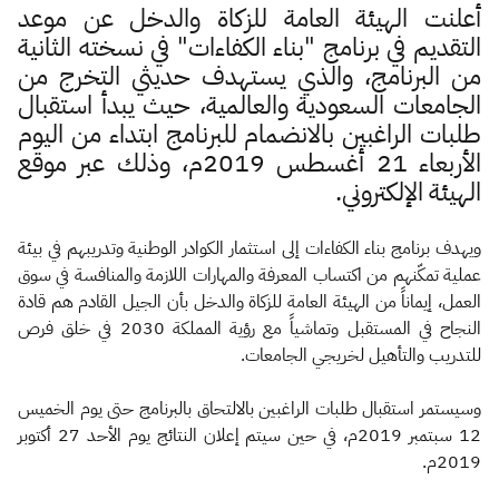
الزكاة
الجمارك
ضريبة القيمة المضافة
​​أ
علنت الهيئة العامة للزكاة والدخل عن موعد
الإقرار الضريبي
التصرفات العقارية
التقديم في برنامج "بناء الكفاءات" في نسخته الثانية
من البرنامج، والذي يستهدف حديثي التخرج من
الجامعات السعودية والعالمية، حيث يبدأ استقبال
طلبات الراغبين بالانضمام للبرنامج ابتداء من اليوم
الأربعاء 21 أغسطس 2019م، وذلك عبر موقع
الهيئة الإلكتروني.
ويهدف برنامج بناء الكفاءات إلى استثمار الكوادر الوطنية وتدريبهم في بيئة
عملية تمكّنهم من اكتساب المعرفة والمهارات اللازمة والمنافسة في سوق
العمل، إيماناً من الهيئة العامة للزكاة والدخل بأن الجيل القادم هم قادة
النجاح في المستقبل وتماشياً مع رؤية المملكة 2030 في خلق فرص
للتدريب والتأهيل لخريجي الجامعات.​
وسيستمر استقبال طلبات الراغبين بالالتحاق بالبرنامج حتى يوم الخميس
12 سبتمبر 2019م، في حين سيتم إعلان النتائج يوم الأحد 27 أكتوبر
2019م.