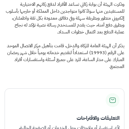
وذكرت الهيئة أن بوابة زكاتي تساعد الأفراد لدفع زكاتهم الاختيارية
للمستفيدين منها سواءً كانوا متواجدين داخل المملكة أو خارجها بأسلوب
إلكتروني متطور وبطريقة سهلة وفي دقائق معدودة بكل ثقة واطمئنان،
وبطرق دفع آمنة، حيث يقدم للمستخدم رسالة نصية تؤكد له نجاح
عملية الدفع بعد اكتمال خطوات السداد.
يذكر أن الهيئة العامة للزكاة والدخل، قامت بتأهيل مركز الاتصال الموحد
على الرقم (19993) استعداداً لتقديم خدماته يومياً خلال شهر رمضان
المبارك على مدار الساعة، للرد على جميع أسئلة واستفسارات أفراد
المجتمع.​​
التعليقات والاقتراحات
لأي استفسار أو ملاحظات حول الخدمات أو الصفحة الحالية،