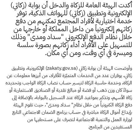
الزكاة
الجمارك
ضريبة القيمة المضافة
​أكدت الهيئة العامة للزكاة والدخل أن بوابة (زكاتي)
الإقرار الضريبي
التصرفات العقارية
الإلكترونية وتطبيق (زكاتي) للهواتف الذكية، توفر
خدمة اختيارية لأفراد المجتمع تمكنهم من دفع
زكاتهم إلكترونياً من داخل المملكة أو خارجها من
خلال نظام الدفع الإلكتروني "سداد ومدى" وذلك
للتسهيل على الأفراد أداء زكاتهم بصورة سلسة
وميسرة في أي وقت، ومن أي مكان.
وأوضحت الهيئة أن بوابة زكاتي (zakaty.gov.sa) الإلكترونية، وتطبيق
زكاتي، يوفران عدد من الخدمات المتميّزة للأفراد، من أبرزها معلومات عن
الزكاة، وخدمة حاسبة الزكاة لتيسير حساب نصاب الزكاة الواجب وتحديده
سواءً كان وزن ذهب أو فضة أو مبالغ نقدية أو الصناديق الاستثمارية أو
زكاة الأسهم، وتذكير بمواعيد الزكاة عند التسجيل بالبوابة، بالإضافة إلى
دفع الزكاة الكترونياً من خلال نظام" سداد ومدى"، حيث تقوم الهيئة
بإيداع أموال الزكاة مباشرة في حساب برنامج الضمان الاجتماعي التابع
لوزارة العمل والتنمية الاجتماعية لتصرف على مستحقيها من
المستفيدين من البرنامج.