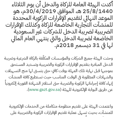
الزكاة
الجمارك
ضريبة القيمة المضافة
​أكدت الهيئة العامة للزكاة والدخل أن يوم الثلاثاء
الإقرار الضريبي
التصرفات العقارية
25/8/1440 هـ، الموافق 30/4/2019م، هو
الموعد النهائي لتقديم الإقرارات الزكوية المحددة
للمنشآت التجارية الخاضعة للزكاة وكذلك الإقرارات
الضريبية لضريبة الدخل للشركات غير السعودية
الخاضعة لضريبة الدخل والتي ينتهي العام المالي
لها في 31 ديسمبر 2018م.
وحثت الهيئة جميع الشركات والمؤسسات المكلّفة بالزكاة الشرعية وضريبة
الدخل المبادرة بتقديم الإقرارات الزكوية والضريبية وتسديد المستحق
بموجبها قبل نهاية تلك المهلة بوقت كافٍ حتى يتسنى لها منح التسهيلات
والشهادات المطلوبة في الوقت المناسب حيث تستطيع كافة المنشآت
إنهاء كافة إجراءاتها الزكوية والضريبة حتى استلام الشهادة الفورية إلكترونياً
عن طريق البوابة الإلكترونية للهيئة (
www.gazt.gov.sa​
).
واعتمدت الهيئة على تقديم منظومة متكاملة من الخدمات الإلكترونية
للمنشآت، بحيث تسهل عملية تقديم الإقرارات الزكوية والضريبية على