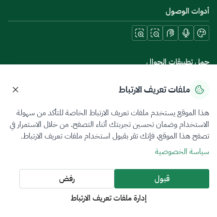
أدوات الوصول
حمل تطبيقات الجوال
ملفات تعريف الارتباط
هذا الموقع يستخدم ملفات تعريف الارتباط الخاصة للتأكد من سهولة
سياسة الخصوصية
شروط الاستخدام
خريطة الموقع
الاستخدام وضمان تحسين تجربتك أثناء التصفح. من خلال الاستمرار في
تصفح هذا الموقع، فإنك تقر بقبول استخدام ملفات تعريف الارتباط.
جميع الحقوق محفوظة 2026 © ZATCA.GOV.SA
سياسة الخصوصية
تم تطويره وصيانته بواسطة هيئة الزكاة والضريبة والجمارك
آخر تحديث للموقع في
08 أغسطس 2026 10:42 م
قبول
رفض
إدارة ملفات تعريف الارتباط