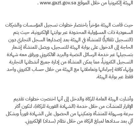
الهيئة إلكترونياً من خلال الموقع www.gazt.gov.sa .
حيث قامت الهيئة مؤخراً باختصار خطوات تسجيل المؤسسات والشركات
السعودية ذات المسؤولية المحدودة عبر بوابتها الإلكترونية، حيث يتم
(التسجيل تلقائياً) للمنشأة في الهيئة بعد إصدارها السجل التجاري دون
الحاجة إلى الدخول على بوابة الهيئة للتسجيل، ويصل للمنشأة إشعار
بتسجيلها عبر خدمة الرسائل النصية والبريد الالكتروني ويرفق معه شهادة
التسجيل الكترونياً، مما يمكن المنشأة من إدارة جميع أنشطتها التجارية
وإنهاء كافة إجراءاتها وتعاملاتها مع الهيئة من خلال حساب الكتروني واحد
فقط عبر بوابة الهيئة.
وأشارت الهيئة العامة للزكاة والدخل إلى أنها اختصرت خطوات تقديم
الإقرار للمنشآت من خلال خدمة (الشهادة الفورية للزكاة)، لتكون أكثر
سرعة وسهولة للمنشأة وتمكينها من الحصول على الشهادة فورياً وبشكل
آلي بعد سدادها لمبلغ الزكاة من خلال نظام (سداد) الإلكتروني.