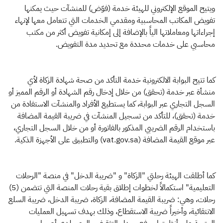
ويتيح الموقع الإلكتروني للهيئة خدمة (فوّض) للمنشآت حيث يمكنها
تفويض المكاتب المحاسبية ومقدمي الخدمات التي تتعامل معها لإنهاء
إجراءاتها ومعاملاتها الياً بالإضافة إلى إمكانية تفويض أكثر من مكتب
محاسبي على خدمات محددة مع تحديد مدة التفويض.
كما تتيح البوابة الالكترونية خدمة التأكد من صحة شهادة الزكاة لأي
منشأة عبر خدمة (تحقق) من خلال إدخال رقم الشهادة أو الرقم المميز أو
السجل التجاري عبر البوابة، كما يستطيع الأفراد والمنشآت الاستفادة من
خدمة (تحقق)، للتأكد من تسجيل المنشآت في ضريبة القيمة المضافة
باستخدام الرقم الضريبي المذكور بالفاتورة أو من خلال السجل التجاري،
عبر موقع القيمة المضافة (vat.gov.sa) والتطبيق على الأجهزة الذكية.
كما أطلقت الهيئة رحلتي "الزكاة" و "ضريبة الدخل" في منصة "الرحلات
التعليمية" استكمالاً لخطوات إطلاق بقية رحلات المنصة التي تتضمن (5)
رحلات، وهي: ضريبة القيمة المضافة، الزكاة، ضريبة الدخل، ضريبة السلع
الانتقائية، وأخيراً ضريبة الاستقطاع، وذلك بهدف تسهيل العمليات