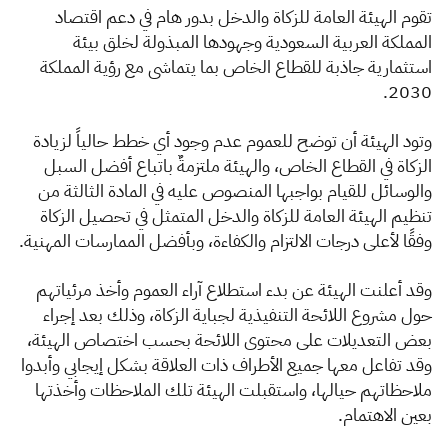
الزكاة
الجمارك
ضريبة القيمة المضافة
​تقوم الهيئة العامة للزكاة والدخل بدور هام في دعم اقتصاد
الإقرار الضريبي
التصرفات العقارية
المملكة العربية السعودية وجهودها المبذولة لخلق بيئة
استثمارية جاذبة للقطاع الخاص بما يتماشى مع رؤية المملكة
2030.
وتود الهيئة أن توضح للعموم عدم وجود أي خطط حالياً لزيادة
الزكاة في القطاع الخاص، والهيئة ملتزمةٌ باتباع أفضل السبل
والوسائل للقيام بواجبها المنصوص عليه في المادة الثالثة من
تنظيم الهيئة العامة للزكاة والدخل المتمثل في تحصيل الزكاة
وفقًا لأعلى درجات الالتزام والكفاءة، وبأفضل الممارسات المهنية.
وقد أعلنت الهيئة عن بدء استطلاع آراء العموم وأخذ مرئياتهم
حول مشروع اللائحة التنفيذية لجباية الزكاة، وذلك بعد إجراء
بعض التعديلات على محتوى اللائحة بحسب اختصاص الهيئة،
وقد تفاعل معها جميع الأطراف ذات العلاقة بشكل إيجابي وأبدوا
ملاحظاتهم حيالها، واستقبلت الهيئة تلك الملاحظات وأخذتها
بعين الاهتمام.