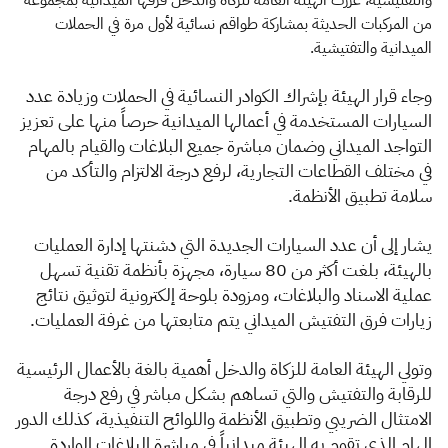
والتفتيشية، عزّزت الهيئة العامة للزكاة والدخل فرقها الميدانية بمجموعة
من المركبات الحديثة بمشاركة طواقم نسائية لأول مرة في الحملات
الميدانية والتفتيشية.
وجاء قرار الهيئة بإشراك الكوادر النسائية في الحملات وزيادة عدد
السيارات المستخدمة في أعمالها الميدانية حرصاً منها على تعزيز
التواجد الميداني وضمان مباشرة جميع البلاغات والقيام بالمهام
في مختلف القطاعات التجارية، لرفع درجة الالتزام والتأكد من
سلامة تطبيق الأنظمة.
يشار إلى أن عدد السيارات الجديدة التي دشنتها إدارة العمليات
بالهيئة، بلغت أكثر من 80 سيارة، مجهزة بأنظمة تقنية تسهل
عملية الاسناد والبلاغات، ومزودة بلوحة إلكترونية لتوثيق نتائج
زيارات فرق التفتيش الميداني يتم متابعتها من غرفة العمليات.
وتولي الهيئة العامة للزكاة والدخل أهمية بالغة بالأعمال الرئيسية
للرقابة والتفتيش والتي تساهم بشكل مباشر في رفع درجة
الامتثال الضريبي وتطبيق الأنظمة واللوائح التنفيذية، كذلك الدور
الهام الذي تقوم به الهيئة ميدانياً في مباشرة البلاغات الواردة