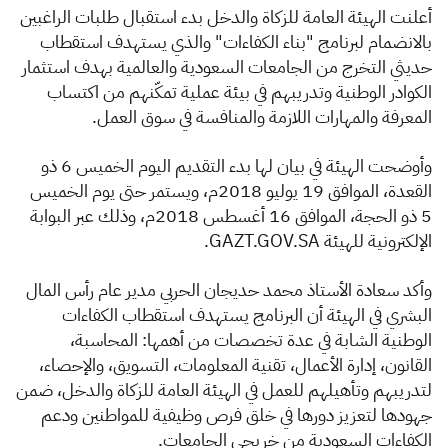
الزكاة
الجمارك
ضريبة القيمة المضافة
أعلنت الهيئة العامة للزكاة والدخل بدء استقبال طلبات الراغبين
الإقرار الضريبي
التصرفات العقارية
بالانضمام لبرنامج "بناء الكفاءات" والذي يستهدف استقطاب
حديثي التخرج من الجامعات السعودية والعالمية بهدف استثمار
الكوادر الوطنية وتدريبهم في بيئة عملية تمكّنهم من اكتساب
المعرفة والمهارات اللازمة والمنافسة في سوق العمل.
وأوضحت الهيئة في بيان لها بدء التقديم اليوم الخميس 6 ذو
القعدة، الموافق 19 يوليو 2018م، ويستمر حتى يوم الخميس
5 ذو الحجة، الموافق 16 أغسطس 2018م، وذلك عبر البوابة
الإلكترونية للهيئة GAZT.GOV.SA.
وأكد سعادة الأستاذ محمد حديجان الحربي مدير عام رأس المال
البشري في الهيئة أن البرنامج يستهدف استقطاب الكفاءات
الوطنية الشابة في عدة تخصصات من أهمها: المحاسبة،
القانون، إدارة الأعمال، تقنية المعلومات، التسويق، والإحصاء،
لتدريبهم وتأهيلهم للعمل في الهيئة العامة للزكاة والدخل، ضمن
جهودها لتعزيز دورها في خلق فرص وظيفية للمواطنين ودعم
الكفاءات السعودية من خريجي الجامعات.