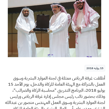
الزكاة
الجمارك
ضريبة القيمة المضافة
الإقرار الضريبي
التصرفات العقارية
15 يوليه 2018
​أ
طلقت غرفة الرياض ممثلة في لجنة الموارد البشرية وسوق
العمل بالشراكة مع الهيئة العامة للزكاة والدخل، يوم الأحد 15
يوليو 2018، البرنامج التدريبي "محاسبة الزكاة والضرائب"،
وذلك بحضور نائب رئيس مجلس إدارة غرفة الرياض ورئيس
لجنة الموارد البشرية وسوق العمل المهندس منصور بن عبدالله
الشثري، ومدير عام رأس المال البشري بالهيئة العامة للزكاة