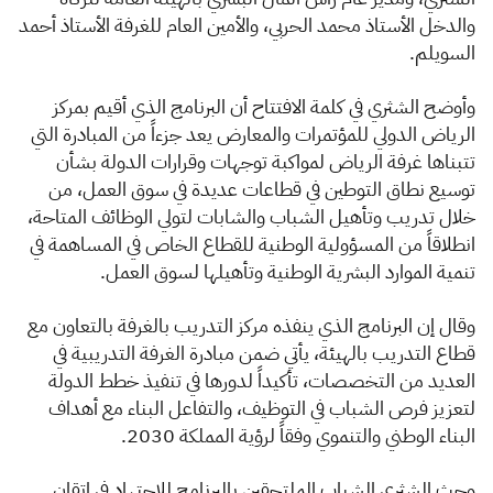
والدخل الأستاذ محمد الحربي، والأمين العام للغرفة الأستاذ أحمد
السويلم.
​وأوضح الشثري في كلمة الافتتاح أن البرنامج الذي أقيم بمركز
الرياض الدولي للمؤتمرات والمعارض يعد جزءاً من المبادرة التي
تتبناها غرفة الرياض لمواكبة توجهات وقرارات الدولة بشأن
توسيع نطاق التوطين في قطاعات عديدة في سوق العمل، من
خلال تدريب وتأهيل الشباب والشابات لتولي الوظائف المتاحة،
انطلاقاً من المسؤولية الوطنية للقطاع الخاص في المساهمة في
تنمية الموارد البشرية الوطنية وتأهيلها لسوق العمل.
وقال إن البرنامج الذي ينفذه مركز التدريب بالغرفة بالتعاون مع
قطاع التدريب بالهيئة، يأتي ضمن مبادرة الغرفة التدريبية في
العديد من التخصصات، تأكيداً لدورها في تنفيذ خطط الدولة
لتعزيز فرص الشباب في التوظيف، والتفاعل البناء مع أهداف
البناء الوطني والتنموي وفقاً لرؤية المملكة 2030.
وحث الشثري الشباب الملتحقين بالبرنامج للاجتهاد في إتقان