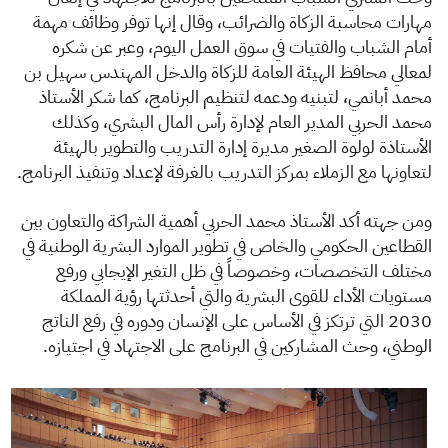
مهارات محاسبة الزكاة والضرائب، وقال إنها توفر وظائف مهمة
أمام الشباب والفتيات في سوق العمل اليوم، وعبر عن شكره
لمعالي محافظ الهيئة العامة للزكاة والدخل المهندس سهيل بن
محمد أبانمي، لتبنيه ودعمه لتنظيم البرنامج، كما شكر الأستاذ
محمد الحربي المدير العام لإدارة رأس المال البشري، وكذلك
الأستاذة لولوة الصغير مديرة إدارة التدريب والتطوير بالهيئة
لتعاونها مع الزملاء بمركز التدريب بالغرفة لإعداد وتنفيذ البرنامج.​
ومن جهته أكد الأستاذ محمد الحربي أهمية الشراكة والتعاون بين
القطاعين الحكومي والخاص في تطوير الموارد البشرية الوطنية في
مختلف التخصصات، وخصوصاً في ظل التغير الإيجابي ورفع
مستويات الأداء للقوى البشرية والتي أحدثتها رؤية المملكة
2030 التي ترتكز في الأساس على الإنسان ودوره في رفع الناتج
الوطني، وحث المشاركين في البرنامج على الاجتهاد في اجتيازه.