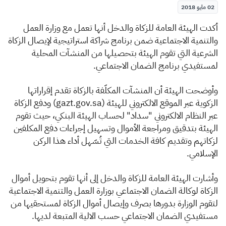
الزكاة
الجمارك
ضريبة القيمة المضافة
02 مايو 2018
الإقرار الضريبي
التصرفات العقارية
​أكدت الهيئة العامة للزكاة والدخل أنها تعمل مع وزارة العمل
والتنمية الاجتماعية ضمن برنامج شراكة استراتيجية لإيصال الزكاة
الشرعية التي تقوم الهيئة بتحصيلها من المنشآت المحلية
لمستفيدي برنامج الضمان الاجتماعي.
وأوضحت الهيئة أن المنشآت المكلّفة بالزكاة تقدم إقراراتها
الزكوية عبر الموقع الالكتروني للهيئة (gazt.gov.sa) ودفع الزكاة
عبر النظام الالكتروني "سداد" لحساب الهيئة البنكي، حيث تقوم
الهيئة بتدقيق ومراجعة الأموال وتسهيل إجراءات دفع المكلفين
لزكاتهم وتقديم كافة الخدمات التي تُسّهل أداء هذا الركن
الإسلامي.
وأشارت الهيئة العامة للزكاة والدخل إلى أنها تقوم بتحويل أموال
الزكاة لوكالة الضمان الاجتماعي بوزارة العمل والتنمية الاجتماعية
لتقوم الوزارة بدورها بصرف وإيصال أموال الزكاة لمستحقيها من
مستفيدي الضمان الاجتماعي حسب الالية المتبعة لديها.