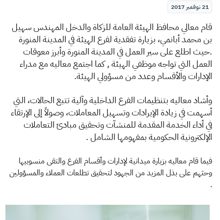
الزكاة
الجمارك
ضريبة القيمة المضافة
21 نوفمبر 2017
الإقرار الضريبي
التصرفات العقارية
قام معالي محافظ الهيئة العامة للزكاة والدخل المهندس سهيل
بن محمد أبانمي، بزيارة تفقدية لفرع الهيئة في المدينة المنورة
.حيث اطلع على سير العمل في المدينة المنورة وأبرز معوقات
العمل التي تواجه موظفي الهيئة , كما اجتمع معاليه مع مدراء
الإدارات والأقسام وعدد من مسؤولي الهيئة.
و
أشاد معاليه بتنظيمات الفرع الداخلية وآلية تتبع الحالات، التي
أسهمت في زيادة الإيرادات وتسهيل المعاملات، وصولاً إلى الإرتقاء
في أداء الخدمة المقدمة للمنشآت وتحقيق مبادئ التعاملات
الإلكترونية الحكومية بمفهومها الشامل .
فيما قام معاليه بزيارة ميدانية لإدارات وأقسام الفرع والتقى منسوبيها
وحثهم على بذل المزيد من الجهود لتحقيق تطلعات العملاء والمسؤولين
.