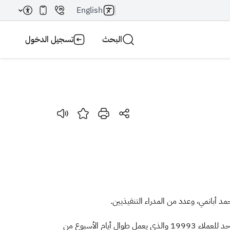
English
البحث
تسجيل الدخول
بحث AI
بحث
مد أبانمي، وعدد من المدراء التنفيذيين.
ويستقبل مركز الاتصال جميع الاستفسارات والملاحظات​ والبلاغات التي تخص البرامج التي تعمل عليها الهيئة وذلك بتفعيل رقم الاتصال الموحد للعملاء 19993 والذي يعمل طوال أيام الأسبوع من