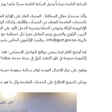
الساعة الثامنة صباحاً وحتى الساعة الثامنة مساءً ماعدا يوم
وأكد مستشار معالي المحافظ - المشرف العام على الإدارة العام
الإلكترونية للزكاة وعروض التجارة وضريبة الدخل كالرد على ال
بالهيئة info@gazt.gov.sa ، والبريد الإلكتروني الخاص بضريبة القيمة المضافة vat@gazt.com.sa .
إلكترونية متنوعة في طور التنفيذ للرقي في سرعة خدمة عملائنا ل
ويقوم على مركز الاتصال الموحد كوادر نسائية سعودية مدربة ل
ويمكن للجميع الاطلاع على الخدمات المقدمة وكل ما هو جديد عن الهيئة داخلياً وخارجياً عبر الموقع ا