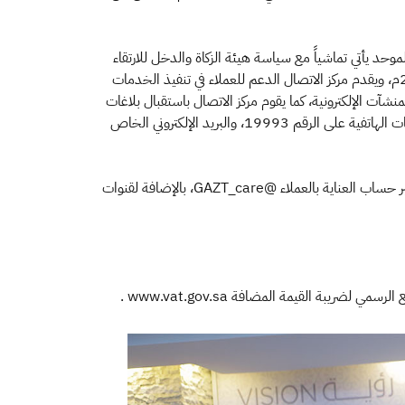
وحد يأتي تماشياً مع سياسة هيئة الزكاة والدخل للارتقاء
بالخدمات المقدمة للعملاء من المنشآت والأفراد، وكذلك الرد على الاستفسارات عن ضريبة القيمة المضافة والتي ستطبق في 1 يناير 2018م، ويقدم مركز الاتصال الدعم للعملاء في تنفيذ الخدمات
شآت الإلكترونية، كما يقوم مركز الاتصال باستقبال بلاغات
التهرب الزكوي والضريبي ويتم التعامل معها بكل احترافية مع الجهات المعنية بالهيئة مع حفظ السرية التامة للمبلغ، وذلك عن طريق المكالمات الهاتفية على الرقم 19993، والبريد الإلكتروني الخاص
كما أوضح الفايز فيما يخص مواقع التواصل الاجتماعي: فقد تم تحديد منصة "تويتر" لاستقبال ملاحظات واستفسارات العملاء والرد عليها عبر حساب العناية بالعملاء @GAZT_care، بالإضافة لقنوات