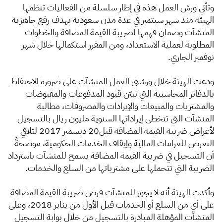
وتأتي ورش العمل هذه في إطار سلسلة من الفعاليات تنظمها
الهيئة منذ شهر سبتمبر في عدة مدن سعودية بهدف رفع جاهزية
المنشآت وضمان فهمها لضريبة القيمة المضافة والخطوات
المطلوبة لعملية الاستعداد، ومن المقرر استكمالها خلال شهر
نوفمبر الجاري.
ودعت الهيئة خلال ورشتي العمل المنشآت على ضرورة الاحتفاظ
بالدفاتر المحاسبية التي تبيّن قيود المدفوعات والمقبوضات
والمشتريات والمبيعات والإيرادات والمصروفات، مطالبة
المنشآت التي تتخطى إيراداتها السنوية مليون ريال بالتسجيل
لأغراض ضريبة القيمة المضافة قبل20 ديسمبر 2017 لتلافي
التعرض للغرامات المالية وإيقاف الخدمات الحكومية، موضحةً
أن التسجيل في ضريبة القيمة المضافة يسمح للمنشآت باسترداد
الضريبة التي تتحملها على مشترياتها من السلع والخدمات.
وأكدت الهيئة أنه لا يجوز للمنشآت فرض ضريبة القيمة المضافة
على أي من السلع أو الخدمات قبل الأول من يناير 2018، وعلى
المنشآت المؤهلة المبادرة بالتسجيل من خلال بوابة التسجيل