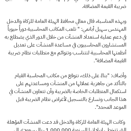
ضريبة القيمة المضافة.
وبهذه المناسبة، قال معالي محافظ الهيئة العامة للزكاة والدخل
المهندس سهيل أبانمي: " تلعب المكاتب المحاسبية دوراً حيوياً
في دعم عملية استعداد المنشآت من خلال الدور الذي يضطلع به
المستشارون المحاسبيون في مساعدة المنشآت على تعديل
أنظمتها المحاسبية لتتناسب وتتوائم مع متطلبات نظام ضريبة
القيمة المضافة".
و
أضاف: "بناءً على ذلك، نتوقع من مكاتب المحاسبة القيام
بالتأكد من جاهزية عملائها من المنشآت ومساعدتهم على
استكمال المتطلبات الخاصة بالضريبة وأن تتعاون المنشآت في
هذا الجانب وتسارع بالتسجيل لأغراض نظام الضريبة قبل
الموعد المحدد".
وكانت الهيئة العامة للزكاة والدخل قد دعت المنشآت المؤهلة
التي تت
خطى إيراداتها السنوية 1,000,000 ريال سعودي إلى