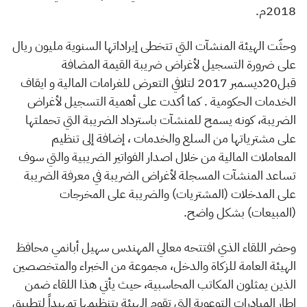
2018م.
وحثّت الهيئة المنشآت التي تتخطى إيراداتها السنوية مليون ريال
على ضرورة التسجيل لأغراض ضريبة القيمة المضافة
قبل20ديسمبر 2017 لتلافي التعرض للغرامات المالية و ايقاف
الخدمات الحكومية . كما أكدت على أهمية التسجيل لأغراض
الضريبة، كونه يسمح للمنشآت باسترداد الضريبة التي تحملتها
على مشترياتها من السلع والخدمات ، إضافة إلى تنظيم
المعاملات المالية من خلال اصدار الفواتير الضريبية والتي سوف
تساعد المنشآت المسجلة لأغراض الضريبة في معرفة الضريبة
على المدخلات (المشتريات) والضريبة على المخرجات
(المبيعات) بشكل واضح.
وحضر اللقاء الذي افتتحه معالي المهندس سهيل أبانمي محافظ
الهيئة العامة للزكاة والدخل، مجموعة من الخبراء والمتخصصين
الذين يمثلون المكاتب المحاسبية، حيث يأتي هذا اللقاء ضمن
إطار المبادرات التوعوية التي تقوم الهيئة بتنظيمها تمهيداً لتطبيق