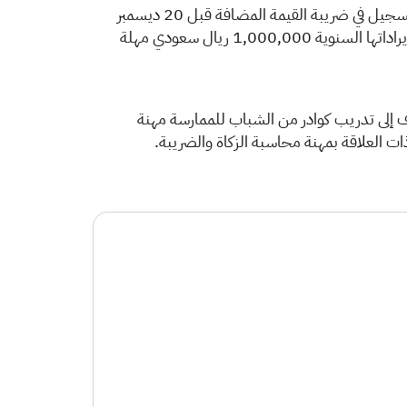
وكانت الهيئة العامة للزكاة والدخل قد دعت المنشآت المؤهلة التي تتخطى إيراداتها السنوية ‏‎1,000,000‎‏ ريال ‏سعودي التسجيل في ضريبة القيمة المضافة قبل ‏‎20‎‏ ديسمبر
فيما تم منح المنشآت الصغيرة التي لا تتخطى إيراداتها السنوية ‏‎1,000,000‎‏ ‏ريال سعودي مهلة
دف إلى تدريب كوادر من الشباب للممارسة مهنة
العلاقة بمهنة محاسبة ‏الزكاة والضريبة. ‏