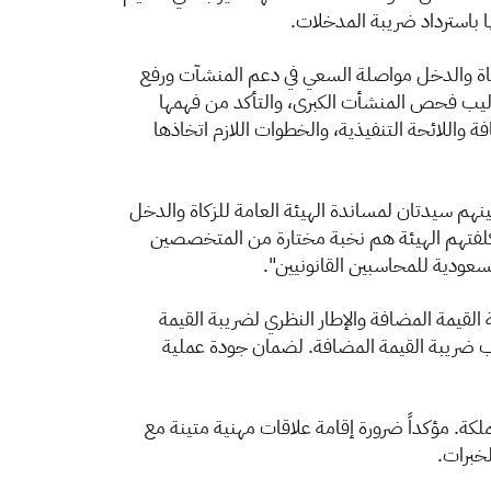
 باسترداد ضريبة المدخلات.‏
لزكاة والدخل مواصلة السعي في دعم المنشآت ورفع
ساليب فحص المنشأت ‏الكبرى، والتأكد من فهمها
ظام ضريبة القيمة المضافة واللائحة التنفيذية، والخطوات اللازم اتخاذها
بد الله المغامس "إن هيئة المحاسبين ستكلف 45 فاحص ‏سعودي من بينهم سيدتان لمساندة الهيئة العامة للزكاة والدخل
كلفتهم الهيئة هم نخبة مختارة ‏من المتخصصين
عودية للمحاسبين القانونيين".‏
القيمة المضافة والإطار النظري لضريبة القيمة
 ضريبة القيمة المضافة. ‏لضمان جودة عملية
لكة. مؤكداً ضرورة إقامة علاقات مهنية متينة مع
خبرات.‏