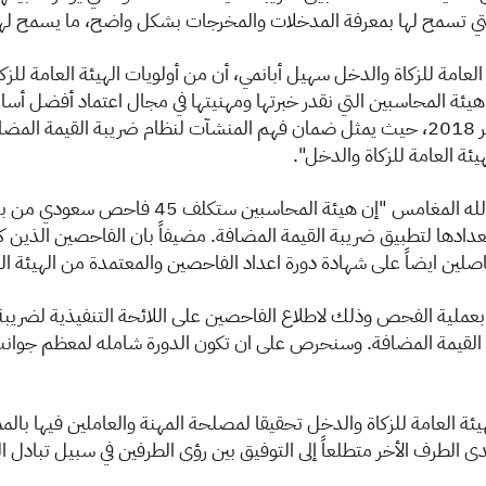
ية التي تسمح لها ‏بمعرفة المدخلات والمخرجات بشكل واضح، ما يسمح لها
 العامة للزكاة والدخل سهيل أبانمي، أن من أولويات ‏الهيئة العامة ل
ع هيئة المحاسبين التي نقدر خبرتها ومهنيتها في مجال اعتماد أفضل أ
للنظام الضريبي واستعدادها لتطبيق الضريبة في 1 يناير 2018، حيث يمثل ضمان ‏فهم المنشآت لن
ئة العامة للزكاة والدخل".‏
من جانبه، قال أمين عام الهيئة الدكتور احمد بن ع
دادها لتطبيق ضريبة القيمة المضافة. مضيفاً بان الفاحصين الذين 
ين ايضاً على شهادة دورة اعداد ‏الفاحصين والمعتمدة من الهيئة الس
عملية الفحص وذلك لاطلاع الفاحصين على اللائحة ‏التنفيذية لضريبة 
 القيمة المضافة. وسنحرص على ان تكون الدورة شامله لمعظم جوانب
ة العامة للزكاة والدخل تحقيقا لمصلحة المهنة ‏والعاملين فيها بالمم
 الطرف الأخر متطلعاً إلى التوفيق بين رؤى الطرفين في سبيل تبادل ال