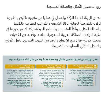
نهج التحصيل الأمثل وبالعدالة المنشودة
تنطلق الهيئة العامة للزكاة والدخل في عملها من مفهوم تقليص الفجوة
الزكوية/الضريبية لجباية الزكاة الشرعية والضرائب ‏النظامية بالكفاءة
والعدالة المثلى ووفقاً للمقاييس والمعايير الدولية، وكذلك من دورها في
تنفيذ التزامات المملكة العربية السعودية ‏تجاه ما وقعته من اتفاقيات
ضريبية دولية حول منع الازدواج والحد من التهرب الضريبي، ونقل الأرباح،
والتبادل التلقائي ‏للمعلومات الضريبية.‏​