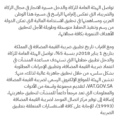
الزكاة
الجمارك
ضريبة القيمة المضافة
تواصل الهيئة العامة للزكاة والدخل مسيرة الانجاز في مجال الزكاة
الإقرار الضريبي
التصرفات العقارية
والضريبة، التي تعكس إلتزامها الراسخ في مسيرة هذا ‏الوطن
العزيز، ومساهمتها في تحقيق الاستدامة المالية التي تمكن الدولة
من رسم وتنفيذ الخ
طط متوسطة وطويلة الأجل ‏لتحقيق
الأهداف التنموية بكافة مجالاتها، ‏
ومع اقتراب تاريخ تطبيق ضريبة القيمة المضافة في المملكة
بتاريخ 1 يناير 2018م ‎بنسبة 5%، تواصل الهيئة العامة للزكاة
والدخل ‏تطبيق خططها التي تستهدف مساعدة المنشآت في
اعتماد ضريبة القيمة المضافة، وتطبيق الإجراءات المطلوبة
بشكل سلس، من ‏خلال تحقيق جاهزية عالية لذلك، منها:
تدشين الهيئة للموقع الإلكتروني الرسمي لضريبة القيمة المضافة
‏VAT.GOV.SA ‎، لتقديم ‏مجموعة واسعة من الأدوات
والمعلومات التي تعد مرجعاً داعم‍اً للمنشآت لتحقيق جاهزيتها،
إضافة إلى توفير مركز اتصال الموحد ‏لضريبة القيمة المضافة
(19993)، للإجابة على كافة الاستفسارات المتعلقة بتطبيق
الضريبة