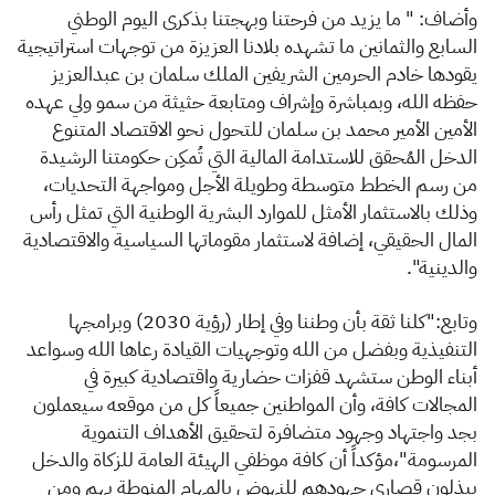
وأضاف: " ما يزيد من فرحتنا وبهجتنا بذكرى اليوم الوطني
السابع والثمانين ما تشهده بلادنا العزيزة من توجهات استراتيجية
يقودها خادم الحرمين الشريفين الملك سلمان بن عبدالعزيز
حفظه الله، وبمباشرة وإشراف ومتابعة حثيثة من سمو ولي عهده
الأمين الأمير محمد بن سلمان للتحول نحو الاقتصاد المتنوع
الدخل المُحقق للاستدامة المالية التي تُمكِن حكومتنا الرشيدة
من رسم الخطط متوسطة وطويلة الأجل ومواجهة التحديات،
وذلك بالاستثمار الأمثل للموارد البشرية الوطنية التي تمثل رأس
المال الحقيقي، إضافة لاستثمار مقوماتها السياسية والاقتصادية
والدينية".
وتابع:"كلنا ثقة بأن وطننا وفي إطار (رؤية 2030) وبرامجها
التنفيذية وبفضل من الله وتوجهيات القيادة رعاها الله وسواعد
أبناء الوطن ستشهد قفزات حضارية واقتصادية كبيرة في
المجالات كافة، وأن المواطنين جميعاً كل من موقعه سيعملون
بجد واجتهاد وجهود متضافرة لتحقيق الأهداف التنموية
المرسومة"،مؤكداً أن كافة موظفي الهيئة العامة للزكاة والدخل
يبذلون قصارى جهودهم للنهوض بالمهام المنوطة بهم ومن