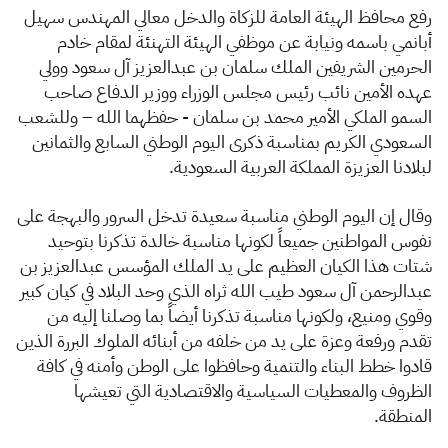
الزكاة
الجمارك
ضريبة القيمة المضافة
​​​​رفع محافظ الهيئة العامة للزكاة والدخل معالي المهندس سهيل
الإقرار الضريبي
التصرفات العقارية
أبانمي باسمه ونيابة عن موظفي الهيئة التهنئة لمقام خادم
الحرمين الشريفين الملك سلمان بن عبدالعزيز آل سعود وولي
عهده الأمين نائب رئيس مجلس الوزراء ووزير الدفاع صاحب
السمو الملكي الأمير محمد بن سلمان - حفظهما الله – وللشعب
السعودي الكريم بمناسبة ذكرى اليوم الوطني السابع والثمانين
لبلادنا العزيزة المملكة العربية السعودية.
وقال إن اليوم الوطني مناسبة سعيدة تدخل السرور والبهجة على
نفوس المواطنين جميعاً لكونها مناسبة خالدة تذكرنا بتوحيد
شتات هذا الكيان العظيم على يد الملك المؤسس عبدالعزيز بن
عبدالرحمن آل سعود طيب الله ثراه الذي وحد البلاد في كيان كبير
وقوي ومنيع، ولكونها مناسبة تذكرنا أيضاً بما وصلنا إليه من
تقدم ورفعة وعزة على يد من خلفه من أبنائه الملوك البررة الذين
قادوا خطط البناء والتنمية وحافظوا على الوطن وأمنه في كافة
الظروف والمعطيات السياسية والاقتصادية التي تعيشها
المنطقة.