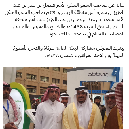
الزكاة
الجمارك
ضريبة القيمة المضافة
نيابة عن صاحب السمو الملكي الأمير فيصل بن بندر بن عبد
الإقرار الضريبي
التصرفات العقارية
العزيز آل سعود أمير منطقة الرياض، افتتح صاحب السمو الملكي
الأمير محمد بن عبد الرحمن بن عبد العزيز نائب أمير منطقة
الرياض أسبوع المهنة 1438هـ والخريج والمعرض والملتقى
المصاحب المقام في جامعة الملك سعود.
وشهد المعرض مشاركة الهيئة العامة للزكاة والدخل بأسبوع
المهنة يوم الاحد الموافق ٤ شعبان ١٤٣٨ه.