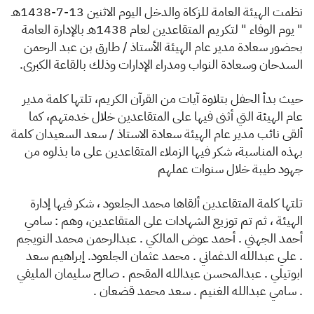
الزكاة
الجمارك
ضريبة القيمة المضافة
نظمت الهيئة العامة للزكاة والدخل اليوم الاثنين 13-7-1438هـ
الإقرار الضريبي
التصرفات العقارية
" يوم الوفاء " لتكريم المتقاعدين لعام 1438هـ بالإدارة العامة
بحضور سعادة مدير عام الهيئة الأستاذ / طارق بن عبد الرحمن
السدحان وسعادة النواب ومدراء الإدارات وذلك بالقاعة الكبرى.
حيث بدأ الحفل بتلاوة آيات من القرآن الكريم، تلتها كلمة مدير
عام الهيئة التي أثنى فيها على المتقاعدين خلال خدمتهم، كما
ألقى نائب مدير عام الهيئة سعادة الاستاذ / سعد السعيدان كلمة
بهذه المناسبة، شكر فيها الزملاء المتقاعدين على ما بذلوه من
جهود طيبة خلال سنوات عملهم
تلتها كلمة المتقاعدين ألقاها محمد الجلعود ، شكر فيها إدارة
الهيئة ، ثم تم توزيع الشهادات على المتقاعدين، وهم : سامي
أحمد الجهني . أحمد عوض المالكي . عبدالرحمن محمد النويجم
. علي عبدالله الدغماني . محمد عثمان الجلعود. إبراهيم سعد
ابوتيلي . عبدالمحسن عبدالله المقحم . صالح سليمان المليفي
. سامي عبدالله الغنيم . سعد محمد قضعان .​​