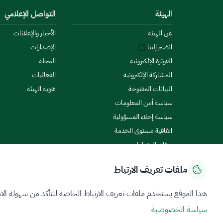
الهيئة
التواصل الإعلامي
عن الهيئة
الأخبار والإعلانات
انضم إلينا
الإصدارات
الفوترة الإلكترونية
المجلة
المشاركة الإلكترونية
الفعاليات
البيانات المفتوحة
هوية الهيئة
سياسة أمن المعلومات
سياسة إخلاء المسؤولية
اتفاقية مستوى الخدمة
ميثاق المتعاملين
ملفات تعريف الارتباط
سياسة الخصوصية
شروط الاستخدام
خريطة الموقع
هذا الموقع يستخدم ملفات تعريف الارتباط الخاصة للتأكد من سهولة الا
سياسة الخصوصية
جميع الحقوق محفوظة 2026 © ZATCA.GOV.SA
تم تطويره وصيانته بواسطة هيئة الزكاة والضريبة والجمارك