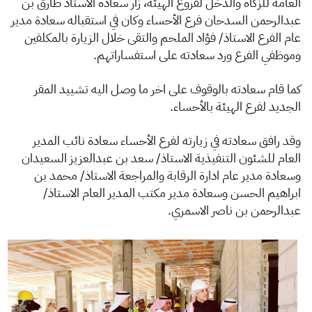
الزكاة
الجمارك
ضريبة القيمة المضافة
العامة للزكاة والدخل لفروع الهيئة، زار سعادة الاستاذ طارق بن
عبدالرحمن السدحان فرع الأحساء وكان في استقباله سعادة مدير
الإقرار الضريبي
التصرفات العقارية
عام الفرع الاستاذ/ فؤاد الملحم والتقى خلال الزيارة بالمكلفين
وموظفي الفرع ورد سعادته على استفساراتهم.
كما قام سعادته بالوقوف على اخر ما وصل اليه تشييد المقر
الجديد لفرع الهيئة بالأحساء.
وقد رافق سعادته في زيارته لفرع الأحساء سعادة نائب المدير
العام للشئون التنفيذية الاستاذ/ سعد بن عبدالعزيز السعيدان
وسعادة مدير عام ادارة الرقابة والمراجعة الاستاذ/ محمد بن
ابراهيم الحسن وسعادة مدير مكتب المدير العام الاستاذ/
عبدالرحمن بن ناصر الاسمري.