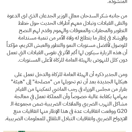
المنشودة.
من جانبه شكر السدحان معالي الوزير الجدعان الذي لبى الدعوة
والتقى القيادات وتبادل معهم أطراف الحديث حول خطط
التطوير والمحفزات والمعوقات والهموم وقدم لهم النصح
والإرشاد في إطار ما يتطلع له ولاة الأمر من تنمية مستدامة
للوصول لأفضل مستويات النمو والتطور والعيش الكريم، مؤكداً
أن هذه الزيارة سيكون لها أكبر الأثر في نفوس القيادات التي تعمل
دون كلل للنهوض بالهيئة العامة للزكاة لأعلى المستويات.
​​ومن الجدير ذكره أن الهيئة العامة للزكاة والدخل تعمل على
هيكلها الجديدة بعد أن تم تحويلها من "مصلحة" إلى "هيئة"
بقرار من مجلس الوزراء في رجب الماضي لتمكينها من القيام
بمهامها بكفاءة عالية خصوصاً وأن المملكة تعمل في معالجة
مشاكل التهرب الضريبي والملاذات الضريبية ضمن مجموعة الـ
G20 ووقعت اتفاقيات عدة في هذا الإطار منها اتفاقيات منع
الازدواج الضريبي واتفاقيات التبادل التلقائي للمعلومات الضريبية.​​​​​