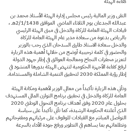
الزكاة
الجمارك
ضريبة القيمة المضافة
كفاءة الهيئة
الإقرار الضريبي
التصرفات العقارية
ا
لتقى وزير المالية رئيس مجلس إدارة الهيئة الأستاذ محمد بن
عبدالله الجدعان يوم الثلاثاء الماضي الموافق 2/1/1438هــ ،
قيادات الهيئة العامة للزكاة والدخل في مبنى الهيئة الرئيسي
بالرياض
بدعوة من سعادة مدير عام الهيئة العامة للزكاة
والدخل سعادة الاستاذ طارق السدحان الذي رحب بالوزير
والحضور في كلمة ترحيبية أوضح من خلالها أهمية هذه الزيارة
لتعزيز محفزات النجاح ومعالجة العوائق في إطار جهود الدولة
لرفع كفاءة الأجهزة الحكومية لتنهض الهيئة بدورها المنشود في
إطار رؤية المملكة 2030 لتحقيق التنمية الشاملة والمستدامة.
وتأتي هذه الزيارة تأكيداً من معالي الوزير لأهمية ومكانة الهيئة
العامة للزكاة والدخل في تحقيق برنامج التوازن المالي المستهدف
بحلول عام 2020 وفق أهداف برنامج التحول الوطني 2020
الذي أعلنته الحكومة الرشيدة، كما تأتي تأكيداً على سياسة
التواصل المباشر مع القيادات للوقوف على مرئياتهم ومقترحاتهم
وتطلعاتهم بما يساهم في التطوير ورفع جودة الأداء بالسرعة