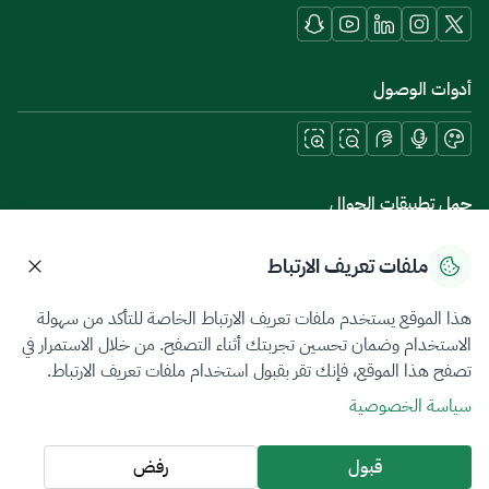
أدوات الوصول
حمل تطبيقات الجوال
ملفات تعريف الارتباط
هذا الموقع يستخدم ملفات تعريف الارتباط الخاصة للتأكد من سهولة
سياسة الخصوصية
شروط الاستخدام
خريطة الموقع
الاستخدام وضمان تحسين تجربتك أثناء التصفح. من خلال الاستمرار في
تصفح هذا الموقع، فإنك تقر بقبول استخدام ملفات تعريف الارتباط.
جميع الحقوق محفوظة 2026 © ZATCA.GOV.SA
سياسة الخصوصية
تم تطويره وصيانته بواسطة هيئة الزكاة والضريبة والجمارك
آخر تحديث للموقع في
08 أغسطس 2026 06:58 ص
قبول
رفض