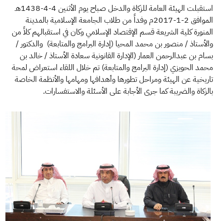
الزكاة
الجمارك
ضريبة القيمة المضافة
​​استقبلت الهيئة العامة للزكاة والدخل صباح يوم الأثنين 4-4-1438هـ
الإقرار الضريبي
التصرفات العقارية
الموافق 2-1-2017م وفداً من طلاب الجامعة الإسلامية بالمدينة
المنورة كلية الشريعة قسم الإقتصاد الإسلامي وكان في استقبالهم كلاً من
والأستاذ / منصور بن محمد المحيا (إدارة البرامج والمتابعة) والدكتور /
بسام بن عبدالرحمن العمار (الإدارة القانونية سعادة الأستاذ / خالد بن
محمد الحويزي (إدارة البرامج والمتابعة) تم خلال اللقاء استعراض لمحة
تاريخية عن الهيئة ومراحل تطورها وأهدافها ومهامها والأنظمة الخاصة
بالزكاة والضريبة كما جرى الأجابة على الأسئلة والاستفسارات.​