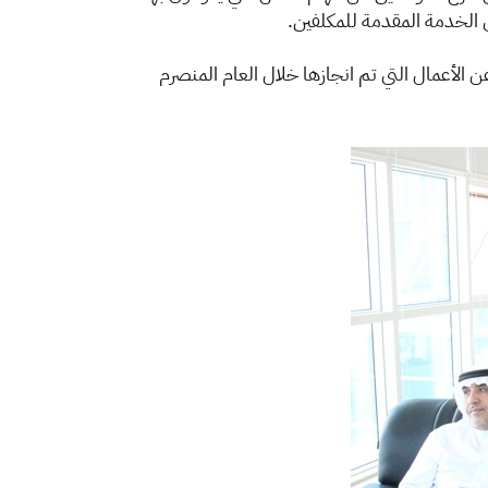
 الخدمة المقدمة للمكلفين.
اله على تقرير الفرع لعام 1437هـ واستمع الى شرح مفصل عن الأعمال التي تم انجازها خلال العام المنصرم