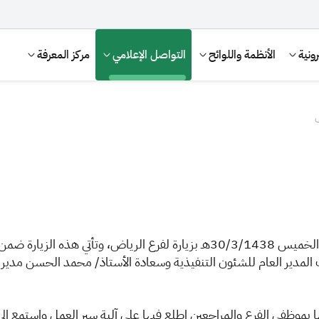
ونية
الأنظمة واللوائح
التواصل الإعلامي
مركز المعرفة
ض
قام سعادة مدير عام الهيئة العامة للزكاة والدخل يوم الخميس 30/3/1438هـ بزيارة ل
مدير العام للشئون التنفيذية وسعادة الأستاذ/ محمد الحسن مدير عام
الإقرار الضريبي
التصرفات العقارية
ا بموظفي الفرع والمراجعين إطلع فيها على آلية سير العمل واستمع ال