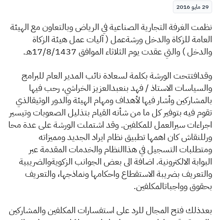
الزكاة
الجمارك
ضريبة القيمة المضافة
29 مايو 2016
الإقرار الضريبي
التصرفات العقارية
نظمت الغرفة التجارية الصناعية في الرياض وبالتعاون مع الهيئة
العامة للزكاة والدخل ورشةعمل ( آليات عمل هيئة الزكاة
والدخل ) والتي عقدت يوم الثلاثاء الموافق 17/8/1437هـ.
وقدافتتحت الورشة بكلمة لسعادة نائب المدير العام للبرامج
والسياسات الاستاذ / فهد بنعبدالعزيز الخراشي، رحب فيها
بالمشاركين وأشار فيها لأهداف ومهام الهيئة والدور الوثيقالذي
تقوم فيه بتوفير كل ما من شأنه القيام بتذليل الصعوبات وتيسير
اجراءات سيرالعمل للمكلفين. وقد اشتملت الورشة على عدة محا
ورللنقاش كان اهمها تطبيق نظام ايراد الجديد ومميزاته
ومتطلبات التسجيل في هذاالنظام والخدمات المقدمة عبر
البوابة الالكترونية. اضافة الى بعض الجوانب الزكويةوالضريبية
والتعريف بضريبة الاستقطاع واحكامها ونماذجها، والتعريف
بحقوق وواجباتالمكلفين.
بعدذلك فتح المجال للرد على استفسارات المكلفين والمشاركين