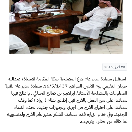
الزكاة
الجمارك
ضريبة القيمة المضافة
الإقرار الضريبي
التصرفات العقارية
23 فبراير 2016
​​ استقبل سعادة مدير عام فرع المصلحة بمكة المكرمة الاستاذ/ عبدالله
حوتان النفيعي يوم الاثنين الموافق 6/5/1437هـ سعادة مدير عام تقنية
المعلومات بالمصلحة الأستاذ/ ابراهيم بن صالح الحناكي , واطلع فيها
سعادته على سير العمل بالفرع قبل إطلاق نظام ( ايراد ) كما وقف
سعادته على احتياج الفرع من اجهزة وتجهيزات جديدة تخدم النظام
الجديد. وفي ختام الزيارة قدم سعادته الشكر لمدير عام الفرع ولمنسوبيه
لما لاقاه من حفاوة وترحيب.