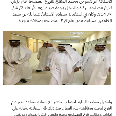
الزكاة
الجمارك
ضريبة القيمة المضافة
الاستاذ/ ابراهيم بن محمد المفلح لفروع المصلحة قام بزيارة
لفرع مصلحة الزكاة والدخل بجدة صباح يوم الأربعاء 3/ 4 /
الإقرار الضريبي
التصرفات العقارية
1437هـ وكان في استقباله سعادة الأستاذ/ عبدالله بن سعد
الغامدي مساعد مدير عام فرع المصلحة بمحافظة جدة.
واستهل سعادته الزيارة باجتماع مختصر مع سعادة مساعد مدير عام
الفرع لبحث ومناقشة سير العمل. بعد ذلك قام سعادته بجولة على
إدارات ومكاتب فرع المصلحة بجدة والتقى خلالها بمدراء وموظفي