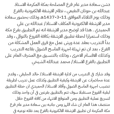
الزكاة
الجمارك
ضريبة القيمة المضافة
​دشن سعادة مدير عام فرع المصلحة بمك
ة المكرمة الاستاذ
الإقرار الضريبي
التصرفات العقارية
عبدالله بن حوتان النفيعي ، نظام الارشفة الالكترونية بالفرع
وذلك يوم الثلاثاء الموافق 11-3-1437هـ وذلك بحضور سعادة
مدير الارشفة الالكترونية المكلف الاستاذ/ عبدالله بن علي
الحميدي . هذا قد اوضح مدير الارشفة انه تم التطبيق بفرع مكة
وذلك استمرارا لخطة تطبيق الارشفة بكافة الفروع بالتوال
ي ، وقد
بدأ التدريب بعقد عدة ورش عمل مع فرق العمل المشكلة من
الفرع ، بعد ان تم تهيئة اجهزة الماسح الضوئي بقاعه التدريب
وكذلك الاقسام الاخرى ، وذلك بالتنسيق مع المشرف العام على
التطبيق بالفرع الاستاذ/ محمد عبدالله الشيخي
وقد شارك في التدريب من ادارة الارشفة الاستاذ/ خالد الجليفي ، وقدم
عدة محاضرات عن الارشفة وكيفية التطبيق وكذلك عمل تدريب لطريقة
تنصيب اجهزة الماسح الضوئي وأفاد الاستاذ/ الحميدي ان خطة التطبيق
لبقية الفروع مستقبلا سوف تتم بالتطبيق بفرعين في آن واحد وذلك
لتسريع عملية التطبيق ومن المتوقع الانتهاء من كافة الفروع خلال
منتصف هذا العام ان شاء اللهز ومن جانبه بين سعادة مدير عام فرع
مكة المكرمة ان تطبيق الارشفة الالكترونية بالفرع يعد نقله نوعيه في