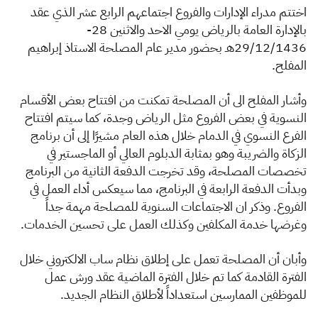
الزكاة
الجمارك
ضريبة القيمة المضافة
ا
ختتم مدراء الإدارات والفروع اجتماعهم الرابع عشر الذي عقد
الإقرار الضريبي
التصرفات العقارية
بالإدارة العامة بالرياض يومي الاحد والاثنين 28-
29/12/1436هـ بحضور مدير عام المصلحة الاستاذ إبراهيم
المفلح.
وأشار المفلح الى أن المصلحة تمكنت من افتتاح بعض الأقسام
النسوية في بعض الفروع مثل الرياض وجدة، كما سيتم افتتاح
الفرع النسوي في الدمام خلال هذه العام مشيرًا إلى أن برنامج
الزكاة والضريبة وهو بمثابة الدبلوم العالي أو الماجستير في
تخصصات المصلحة، وقد تخرجت الدفعة الثانية من البرنامج
وبدأت الدفعة الرابعة في البرنامج، مما سيعكس أداء العمل في
الفروع. وذكر ان الاجتماعات السنوية للمصلحة مهمة جداً
وغرضها خدمة المكلفين وكذلك العمل على تحسين الخدمات.
وأبان أن المصلحة تعمل على إطلاق نظام ساب الالكتروني خلال
الفترة القادمة كما تم خلال الفترة الماضية عقد ورش عمل
للموظفين الممارسين استعداداً لأطلاق النظام الجديد.